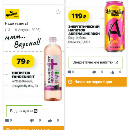
Надо успеть!
(13 - 19 Августа 2026)
Энергетические напитки
mode_comment
thumb_down
thumb_up
0
0
0
Начнется через
4
дня
Вода сладкая
mode_comment
thumb_down
thumb_up
0
0
0