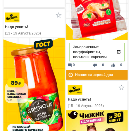
Надо успеть!
(13 - 19 Августа 2026)
Замороженные
полуфабрикаты,
пельмени, вареники
mode_comment
thumb_down
thumb_up
0
0
0
Начнется через
4
дня
Надо успеть!
(15 - 19 Августа 2026)