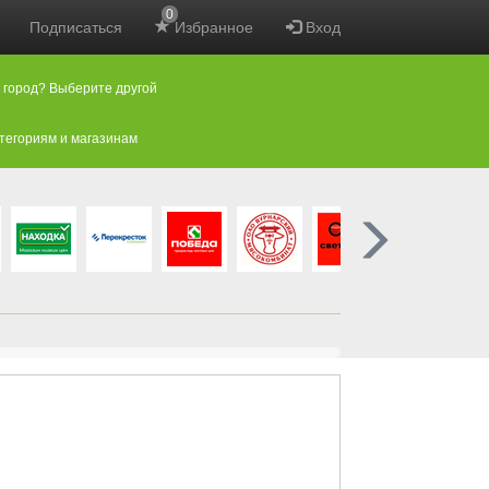
0
Подписаться
Избранное
Вход
 город? Выберите другой
атегориям и магазинам