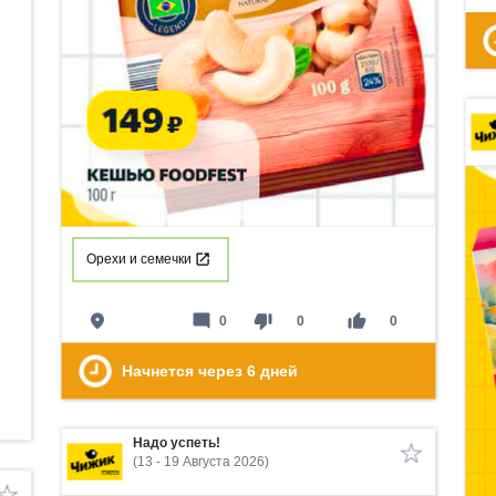
Орехи и семечки
place
mode_comment
thumb_down
thumb_up
0
0
0
Начнется через
6
дней
Надо успеть!
(13 - 19 Августа 2026)