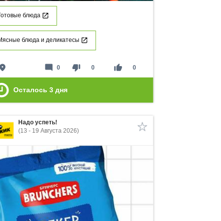
Готовые блюда
Мясные блюда и деликатесы
lace
mode_comment
thumb_down
thumb_up
0
0
0
Осталось
3
дня
Надо успеть!
(13 - 19 Августа 2026)