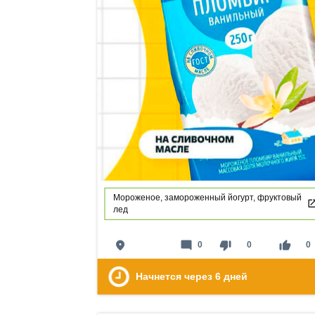
Мороженое, замороженный йогурт, фруктовый
лед
place
mode_comment
thumb_down
thumb_up
0
0
0
Начнется через
6
дней