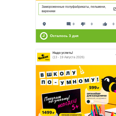
Замороженные полуфабрикаты, пельмени,
вареники
place
mode_comment
thumb_down
thumb_up
0
0
0
Осталось
3
дня
Надо успеть!
(13 - 19 Августа 2026)