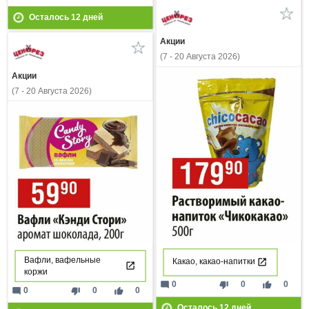
Осталось
12
дней
Акции
(7 - 20 Августа 2026)
Акции
(7 - 20 Августа 2026)
Вафли, вафельные
Какао, какао-напитки
коржи
mode_comment
thumb_down
thumb_up
0
0
0
mode_comment
thumb_down
thumb_up
0
0
0
Осталось
12
дней