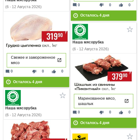
Наша мясорубка
mode_comment
thumb_down
thumb_up
0
0
0
(6 - 12 Августа 2026)
Осталось
4
дня
Наша мясорубка
(6 - 12 Августа 2026)
Свежее и замороженное
мясо
mode_comment
thumb_down
thumb_up
0
0
0
Осталось
4
дня
Маринованное мясо,
шашлык
Наша мясорубка
mode_comment
thumb_down
thumb_up
0
0
0
(6 - 12 Августа 2026)
Осталось
4
дня