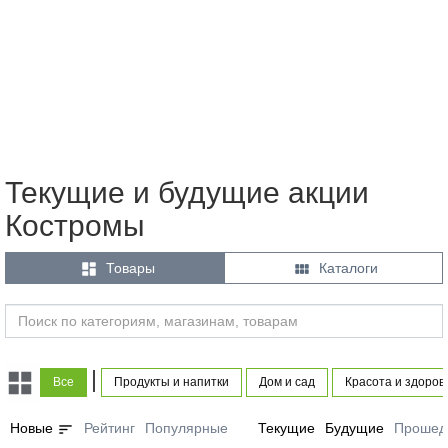
Текущие и будущие акции
Костромы


Товары
Каталоги
|
Все
Продукты и напитки
Дом и сад
Красота и здоров
sort
Новые
Рейтинг
Популярные
Текущие
Будущие
Прошед