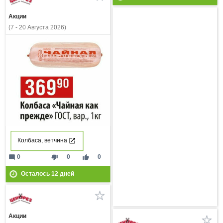
Акции
(7 - 20 Августа 2026)
Колбаса, ветчина
mode_comment
thumb_down
thumb_up
0
0
0
Осталось
12
дней
Акции