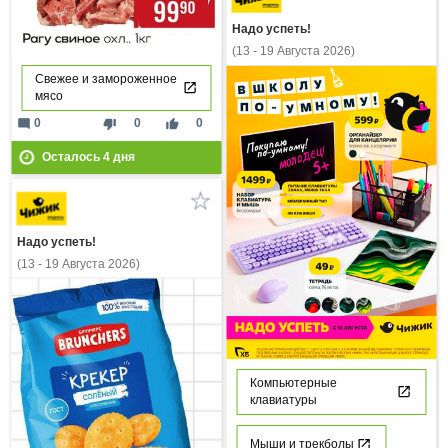
Надо успеть!
(13 - 19 Августа 2026)
Свежее и замороженное
мясо
mode_comment
thumb_down
thumb_up
0
0
0
Осталось
4
дня
Надо успеть!
(13 - 19 Августа 2026)
Компьютерные
клавиатуры
Мыши и трекболы