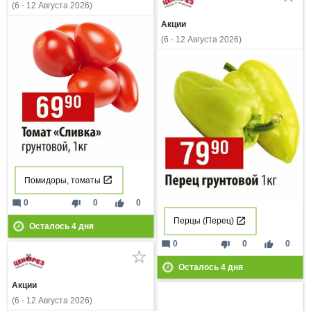
(6 - 12 Августа 2026)
Акции
(6 - 12 Августа 2026)
Помидоры, томаты
mode_comment
thumb_down
thumb_up
0
0
0
Перцы (Перец)
Осталось
4
дня
mode_comment
thumb_down
thumb_up
0
0
0
Осталось
4
дня
Акции
(6 - 12 Августа 2026)