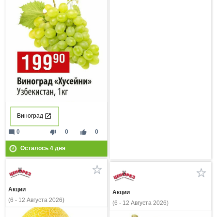
Виноград
mode_comment
thumb_down
thumb_up
0
0
0
Осталось
4
дня
Акции
Акции
(6 - 12 Августа 2026)
(6 - 12 Августа 2026)