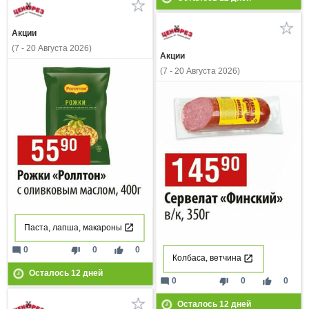
Акции
(7 - 20 Августа 2026)
Акции
(7 - 20 Августа 2026)
Паста, лапша, макароны
mode_comment
thumb_down
thumb_up
0
0
0
Колбаса, ветчина
Осталось
12
дней
mode_comment
thumb_down
thumb_up
0
0
0
Осталось
12
дней