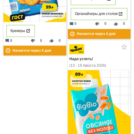
Органайзеры для столов
mode_comment
thumb_down
thumb_up
0
0
0
Крекеры
Начнется через
4
дня
mode_comment
thumb_down
thumb_up
0
0
0
Начнется через
4
дня
Надо успеть!
(13 - 19 Августа 2026)