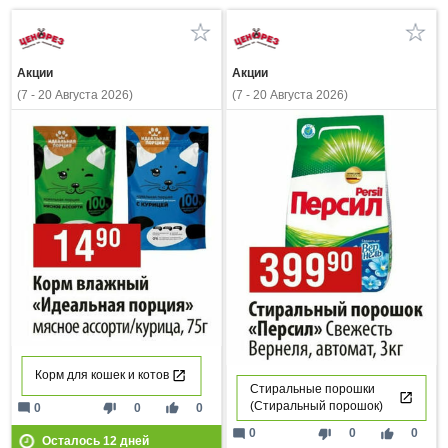
Акции
Акции
(7 - 20 Августа 2026)
(7 - 20 Августа 2026)
Корм для кошек и котов
Стиральные порошки
(Стиральный порошок)
mode_comment
thumb_down
thumb_up
0
0
0
mode_comment
thumb_down
thumb_up
0
0
0
Осталось
12
дней