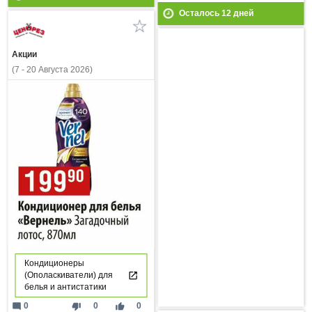
Осталось
12
дней
Акции
(7 - 20 Августа 2026)
Кондиционеры
(Ополаскиватели) для
белья и антистатики
mode_comment
thumb_down
thumb_up
0
0
0