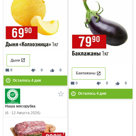
Дыни
mode_comment
thumb_down
thumb_up
0
0
0
Баклажаны
Осталось
4
дня
mode_comment
thumb_down
thumb_up
0
0
0
Осталось
4
дня
Наша мясорубка
(6 - 12 Августа 2026)