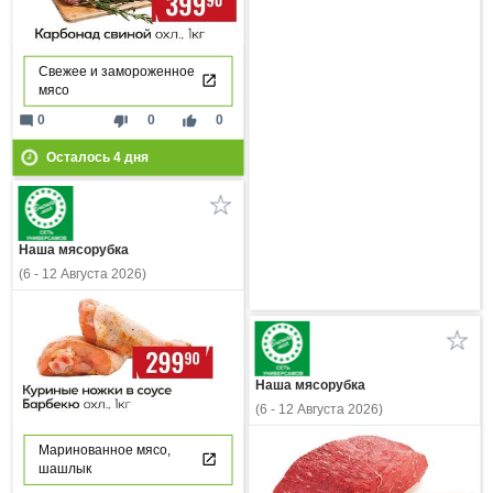
Свежее и замороженное
мясо
mode_comment
thumb_down
thumb_up
0
0
0
Осталось
4
дня
Наша мясорубка
(6 - 12 Августа 2026)
Наша мясорубка
(6 - 12 Августа 2026)
Маринованное мясо,
шашлык