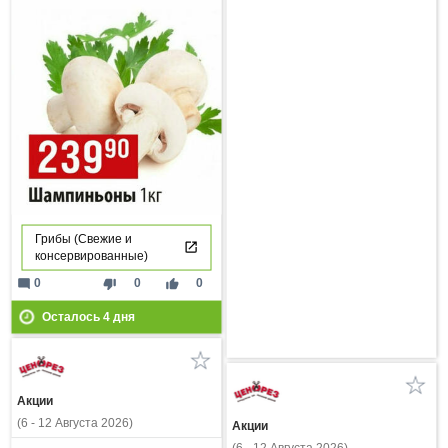
Грибы (Свежие и
консервированные)
mode_comment
thumb_down
thumb_up
0
0
0
Осталось
4
дня
Акции
(6 - 12 Августа 2026)
Акции