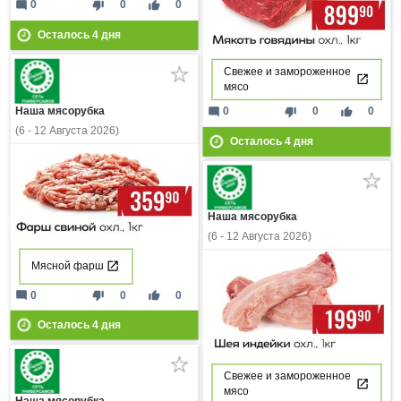
mode_comment
thumb_down
thumb_up
0
0
0
Осталось
4
дня
Свежее и замороженное
мясо
mode_comment
thumb_down
thumb_up
0
0
0
Наша мясорубка
(6 - 12 Августа 2026)
Осталось
4
дня
Наша мясорубка
(6 - 12 Августа 2026)
Мясной фарш
mode_comment
thumb_down
thumb_up
0
0
0
Осталось
4
дня
Свежее и замороженное
мясо