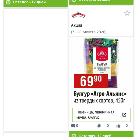
Осталось
12
дней
Акции
(7 - 20 Августа 2026)
Пшеница, пшеничная
крупа, булгур
mode_comment
thumb_down
thumb_up
0
0
0
Осталось
12
дней