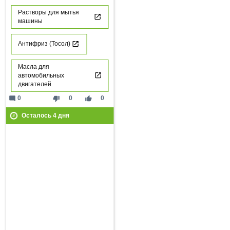
Растворы для мытья
машины
Антифриз (Тосол)
Масла для
автомобильных
двигателей
mode_comment
thumb_down
thumb_up
0
0
0
Осталось
4
дня