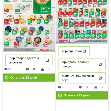
Горчица, хрен
Сыр, творог, десерты
Приправы, травы и
сырковые
специи
mode_comment
thumb_down
thumb_up
0
0
0
Майонез, майонезный
Осталось
12
дней
соус
mode_comment
thumb_down
thumb_up
0
0
0
Осталось
12
дней