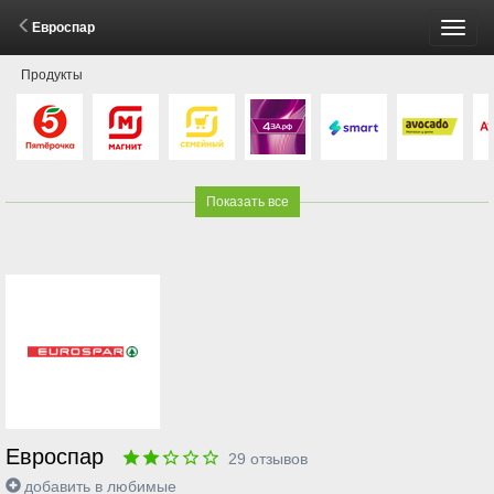
Евроспар
Пере
Продукты
меню
Показать все
Евроспар
29
отзывов
добавить в любимые