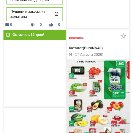
безмолочные десерты
Пудинги и закуски из
желатина
mode_comment
thumb_down
thumb_up
0
0
0
Осталось
12
дней
Каталог(EuroNN40)
(4 - 17 Августа 2026)