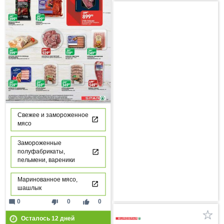
Свежее и замороженное
мясо
Замороженные
полуфабрикаты,
пельмени, вареники
Маринованное мясо,
шашлык
mode_comment
thumb_down
thumb_up
0
0
0
Осталось
12
дней