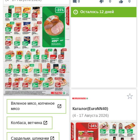
mode_comment
thumb_down
thumb_up
0
0
0
Осталось
12
дней
Вяленое мясо, копченое
Каталог(EuroNN40)
мясо
(4 - 17 Августа 2026)
Колбаса, ветчина
Сардельки, шпикачки