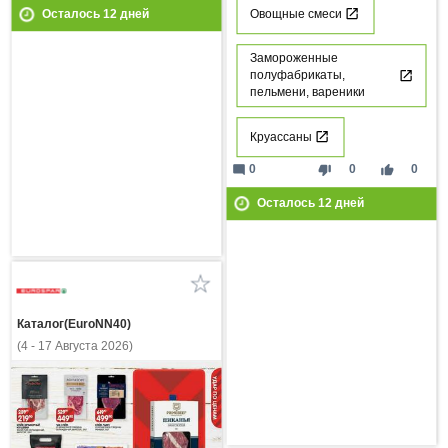
Овощные смеси
Осталось
12
дней
Замороженные
полуфабрикаты,
пельмени, вареники
Круассаны
mode_comment
thumb_down
thumb_up
0
0
0
Осталось
12
дней
Каталог(EuroNN40)
(4 - 17 Августа 2026)