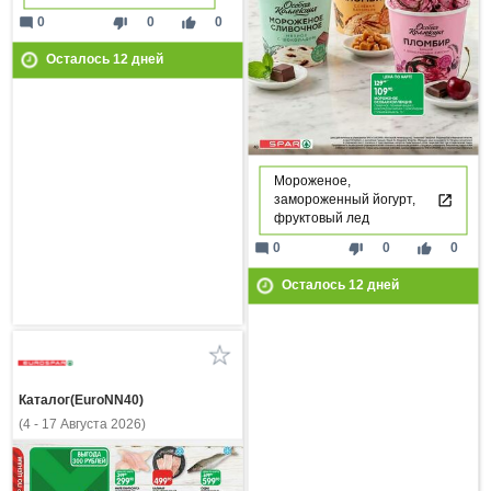
mode_comment
thumb_down
thumb_up
0
0
0
Осталось
12
дней
Мороженое,
замороженный йогурт,
фруктовый лед
mode_comment
thumb_down
thumb_up
0
0
0
Осталось
12
дней
Каталог(EuroNN40)
(4 - 17 Августа 2026)