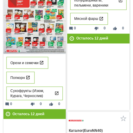
полуфабрикаты,
пельмени, вареники
Мясной фарш
mode_comment
thumb_down
thumb_up
0
0
0
Осталось
12
дней
Орехи и семечки
Попкорн
Сухофрукты (Изюм,
Курага, Чернослив)
mode_comment
thumb_down
thumb_up
0
0
0
Осталось
12
дней
Каталог(EuroNN40)