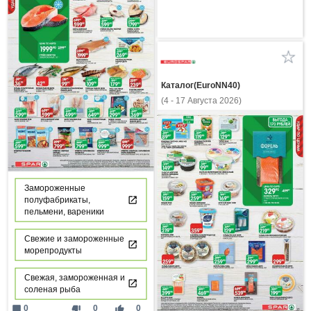
Каталог(EuroNN40)
(4 - 17 Августа 2026)
Замороженные
полуфабрикаты,
пельмени, вареники
Свежие и замороженные
морепродукты
Свежая, замороженная и
соленая рыба
mode_comment
thumb_down
thumb_up
0
0
0