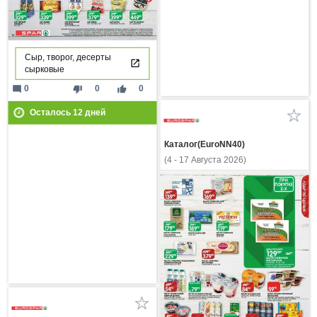
Сыр, творог, десерты
сырковые
mode_comment
thumb_down
thumb_up
0
0
0
Осталось
12
дней
Каталог(EuroNN40)
(4 - 17 Августа 2026)