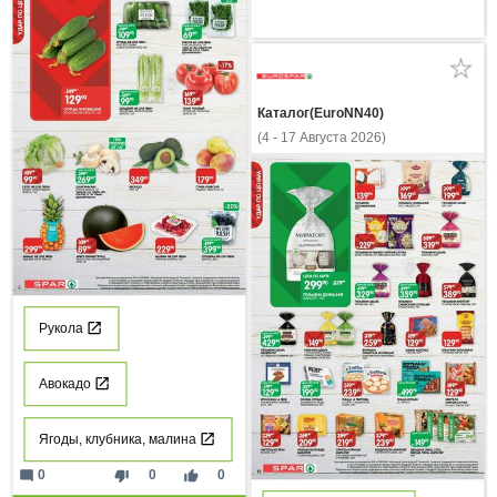
Каталог(EuroNN40)
(4 - 17 Августа 2026)
Рукола
Авокадо
Ягоды, клубника, малина
mode_comment
thumb_down
thumb_up
0
0
0