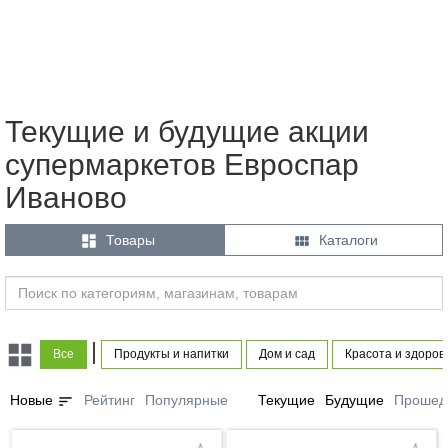
Текущие и будущие акции
супермаркетов Евроспар
Иваново


Товары
Каталоги
|
Все
Продукты и напитки
Дом и сад
Красота и здоров
sort
Новые
Рейтинг
Популярные
Текущие
Будущие
Прошед