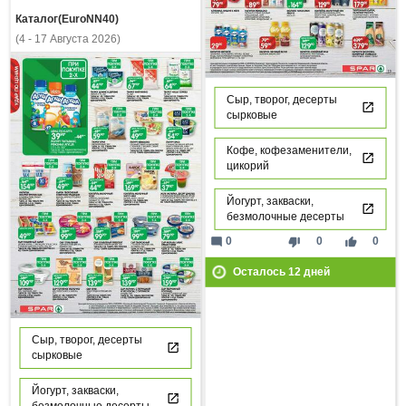
Каталог(EuroNN40)
(4 - 17 Августа 2026)
Сыр, творог, десерты
сырковые
Кофе, кофезаменители,
цикорий
Йогурт, закваски,
безмолочные десерты
mode_comment
thumb_down
thumb_up
0
0
0
Осталось
12
дней
Сыр, творог, десерты
сырковые
Йогурт, закваски,