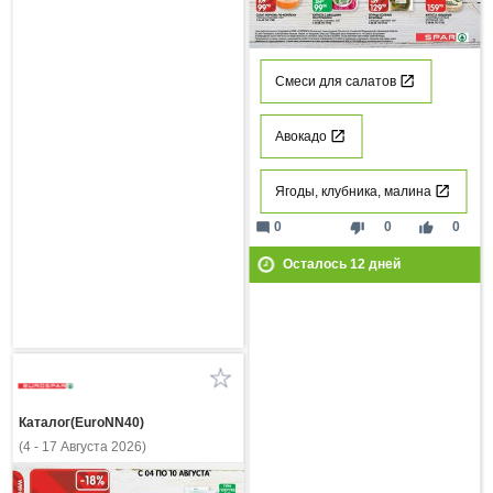
Смеси для салатов
Авокадо
Ягоды, клубника, малина
mode_comment
thumb_down
thumb_up
0
0
0
Осталось
12
дней
Каталог(EuroNN40)
(4 - 17 Августа 2026)