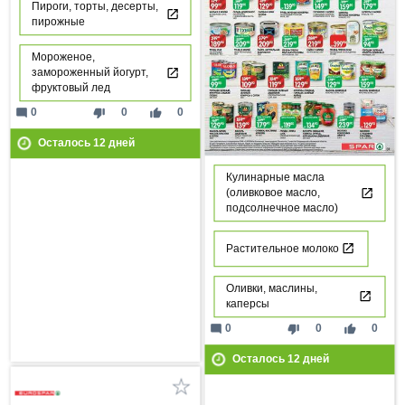
Пироги, торты, десерты,
пирожные
Мороженое,
замороженный йогурт,
фруктовый лед
mode_comment
thumb_down
thumb_up
0
0
0
Осталось
12
дней
Кулинарные масла
(оливковое масло,
подсолнечное масло)
Растительное молоко
Оливки, маслины,
каперсы
mode_comment
thumb_down
thumb_up
0
0
0
Осталось
12
дней