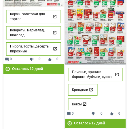
Коржи, заготовки для
тортов
Конфеты, мармелад,
шоколад
Пироги, торты, десерты,
пирожные
mode_comment
thumb_down
thumb_up
0
0
0
Осталось
12
дней
Печенье, пряники,
баранки, бублики, сушка
Крендели
Кексы
mode_comment
thumb_down
thumb_up
0
0
0
Осталось
12
дней