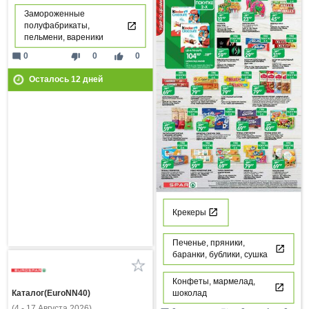
Замороженные
полуфабрикаты,
пельмени, вареники
mode_comment
thumb_down
thumb_up
0
0
0
Осталось
12
дней
Крекеры
Печенье, пряники,
баранки, бублики, сушка
Конфеты, мармелад,
Каталог(EuroNN40)
шоколад
(4 - 17 Августа 2026)