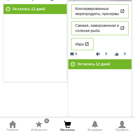
Консервированные
Осталось
12
дней
морепродукты, пресервы
Свежая, замороженная и
соленая рыба
Икра
mode_comment
thumb_down
thumb_up
0
0
0
Осталось
12
дней
0
Главная
Избранное
Магазины
Входящие
Профиль