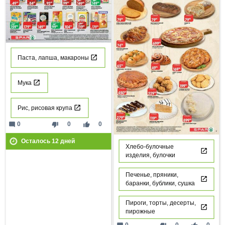
Паста, лапша, макароны
Мука
Рис, рисовая крупа
mode_comment
thumb_down
thumb_up
0
0
0
Осталось
12
дней
Хлебо-булочные
изделия, булочки
Печенье, пряники,
баранки, бублики, сушка
Пироги, торты, десерты,
пирожные