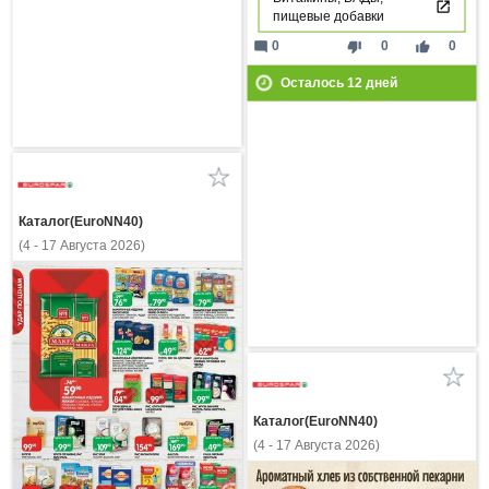
пищевые добавки
mode_comment
thumb_down
thumb_up
0
0
0
Осталось
12
дней
Каталог(EuroNN40)
(4 - 17 Августа 2026)
Каталог(EuroNN40)
(4 - 17 Августа 2026)