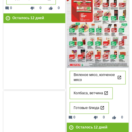
mode_comment
thumb_down
thumb_up
0
0
0
Осталось
12
дней
Вяленое мясо, копченое
мясо
Колбаса, ветчина
Готовые блюда
mode_comment
thumb_down
thumb_up
0
0
0
Осталось
12
дней