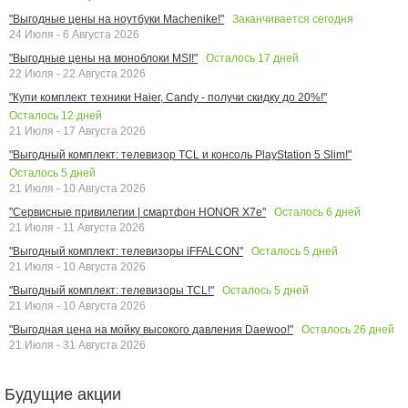
Заканчивается сегодня
"Выгодные цены на ноутбуки Machenike!"
24 Июля - 6 Августа 2026
Осталось
17
дней
"Выгодные цены на моноблоки MSI!"
22 Июля - 22 Августа 2026
"Купи комплект техники Haier, Candy - получи скидку до 20%!"
Осталось
12
дней
21 Июля - 17 Августа 2026
"Выгодный комплект: телевизор TCL и консоль PlayStation 5 Slim!"
Осталось
5
дней
21 Июля - 10 Августа 2026
Осталось
6
дней
"Сервисные привилегии | смартфон HONOR X7e"
21 Июля - 11 Августа 2026
Осталось
5
дней
"Выгодный комплект: телевизоры iFFALCON"
21 Июля - 10 Августа 2026
Осталось
5
дней
"Выгодный комплект: телевизоры TCL!"
21 Июля - 10 Августа 2026
Осталось
26
дней
"Выгодная цена на мойку высокого давления Daewoo!"
21 Июля - 31 Августа 2026
Будущие акции