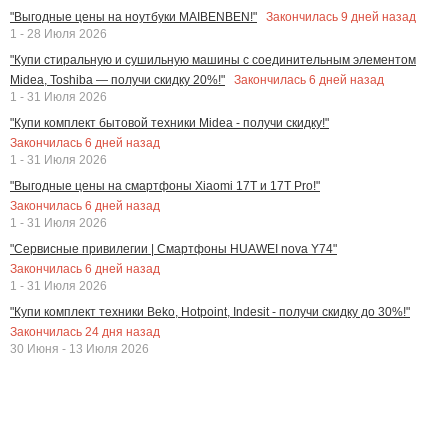
Закончилась
9
дней назад
"Выгодные цены на ноутбуки MAIBENBEN!"
1 - 28 Июля 2026
"Купи стиральную и сушильную машины с соединительным элементом
Закончилась
6
дней назад
Midea, Toshiba — получи скидку 20%!"
1 - 31 Июля 2026
"Купи комплект бытовой техники Midea - получи скидку!"
Закончилась
6
дней назад
1 - 31 Июля 2026
"Выгодные цены на смартфоны Xiaomi 17T и 17T Pro!"
Закончилась
6
дней назад
1 - 31 Июля 2026
"Сервисные привилегии | Смартфоны HUAWEI nova Y74"
Закончилась
6
дней назад
1 - 31 Июля 2026
"Купи комплект техники Beko, Hotpoint, Indesit - получи скидку до 30%!"
Закончилась
24
дня назад
30 Июня - 13 Июля 2026