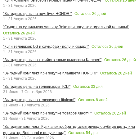
Осталось
26
дней
"Купи комплект бытовой техники Midea - получи скидку!"
1 - 31 Августа 2026
Осталось
26
дней
"Выгодные цены на ноутбуки HONOR!"
1 - 31 Августа 2026
"Скидка на сушильную машину Beko при покупке стиральной машины!"
Осталось
26
дней
1 - 31 Августа 2026
Осталось
26
дней
"Купи телевизор LG и саундбар - получи скидку!"
1 - 31 Августа 2026
Осталось
26
дней
"Выгодные цены на хозяйственные пылесосы Karcher!"
1 - 31 Августа 2026
Осталось
26
дней
"Выгодный комплект при покупке планшета HONOR!"
1 - 31 Августа 2026
Осталось
33
дня
"Выгодные цены на телевизоры TCL!"
31 Июля - 7 Сентября 2026
Осталось
8
дней
"Выгодные цены на телевизоры Iffalcon!"
31 Июля - 13 Августа 2026
Осталось
26
дней
"Выгодный комплект при покупке товаров Xiaomi!"
31 Июля - 31 Августа 2026
"Выгодный комплект! Купи электробритву, электричекую зубную щетку или
Осталось
54
дня
ирригатор Redmond и получи скид"
31 Июля - 28 Сентября 2026