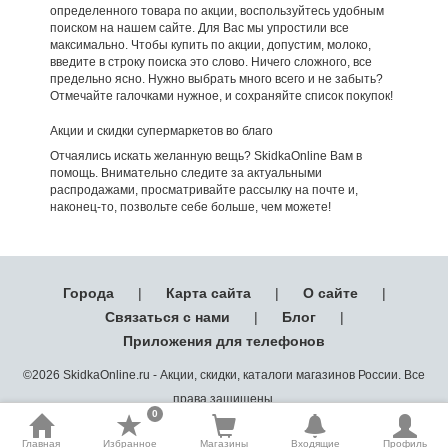
определенного товара по акции, воспользуйтесь удобным
поиском на нашем сайте. Для Вас мы упростили все
максимально. Чтобы купить по акции, допустим, молоко,
введите в строку поиска это слово. Ничего сложного, все
предельно ясно. Нужно выбрать много всего и не забыть?
Отмечайте галочками нужное, и сохраняйте список покупок!
Акции и скидки супермаркетов во благо
Отчаялись искать желанную вещь? SkidkaOnline Вам в
помощь. Внимательно следите за актуальными
распродажами, просматривайте рассылку на почте и,
наконец-то, позвольте себе больше, чем можете!
Города
|
Карта сайта
|
О сайте
|
Связаться с нами
|
Блог
|
Приложения для телефонов
©2026 SkidkaOnline.ru - Акции, скидки, каталоги магазинов России. Все
права защищены.
0
Главная
Избранное
Магазины
Входящие
Профиль