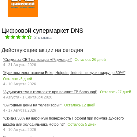
Цифровой супермаркет DNS
2
отзыва
Действующие акции на сегодня
Осталось
26
дней
"Скидка за СБП на товары «Редмонд»!"
4 - 31 Августа 2026
"Купи комплект техники Beko, Hotpoint, Indesit - получи скидку до 30%!"
Осталось
5
дней
4 - 10 Августа 2026
Осталось
27
дней
"Аудиосистема в комплекте при покупке ТВ Samsung!"
4 Августа - 1 Сентября 2026
Осталось
12
дней
"Выгодные цены на телевизоры!"
4 - 17 Августа 2026
"Скидка 50% на варочную поверхность Hotpoint при покупке духового
Осталось
5
дней
шкафа или холодильника Hotpoint!"
4 - 10 Августа 2026