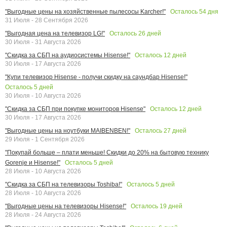
Осталось
54
дня
"Выгодные цены на хозяйственные пылесосы Karcher!"
31 Июля - 28 Сентября 2026
Осталось
26
дней
"Выгодная цена на телевизор LG!"
30 Июля - 31 Августа 2026
Осталось
12
дней
"Скидка за СБП на аудиосистемы Hisense!"
30 Июля - 17 Августа 2026
"Купи телевизор Hisense - получи скидку на саундбар Hisense!"
Осталось
5
дней
30 Июля - 10 Августа 2026
Осталось
12
дней
"Скидка за СБП при покупке мониторов Hisense"
30 Июля - 17 Августа 2026
Осталось
27
дней
"Выгодные цены на ноутбуки MAIBENBEN!"
29 Июля - 1 Сентября 2026
"Покупай больше – плати меньше! Скидки до 20% на бытовую технику
Осталось
5
дней
Gorenje и Hisense!"
28 Июля - 10 Августа 2026
Осталось
5
дней
"Скидка за СБП на телевизоры Toshiba!"
28 Июля - 10 Августа 2026
Осталось
19
дней
"Выгодные цены на телевизоры Hisense!"
28 Июля - 24 Августа 2026