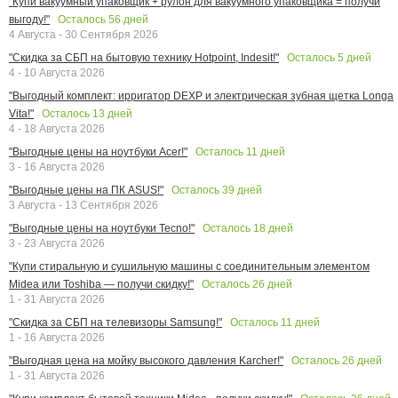
"Купи вакуумный упаковщик + рулон для вакуумного упаковщика = получи
Осталось
56
дней
выгоду!"
4 Августа - 30 Сентября 2026
Осталось
5
дней
"Скидка за СБП на бытовую технику Hotpoint, Indesit!"
4 - 10 Августа 2026
"Выгодный комплект: ирригатор DEXP и электрическая зубная щетка Longa
Осталось
13
дней
Vita!"
4 - 18 Августа 2026
Осталось
11
дней
"Выгодные цены на ноутбуки Acer!"
3 - 16 Августа 2026
Осталось
39
дней
"Выгодные цены на ПК ASUS!"
3 Августа - 13 Сентября 2026
Осталось
18
дней
"Выгодные цены на ноутбуки Tecno!"
3 - 23 Августа 2026
"Купи стиральную и сушильную машины с соединительным элементом
Осталось
26
дней
Midea или Toshiba — получи скидку!"
1 - 31 Августа 2026
Осталось
11
дней
"Скидка за СБП на телевизоры Samsung!"
1 - 16 Августа 2026
Осталось
26
дней
"Выгодная цена на мойку высокого давления Karcher!"
1 - 31 Августа 2026