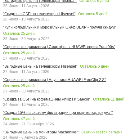
Осталось
6
дней
"Выгодные цены на телевизоры Toshiba!"
28 Июля - 11 Августа 2026
Осталось
5
дней
"Скидка за СБП на телевизоры Hisense!"
28 Июля - 10 Августа 2026
"Купи холодильник и морозильный шкаф DEXP - получи скидку!"
Осталось
25
дней
28 Июля - 30 Августа 2026
"Сервисные привилегии | Смартфоны HUAWEI серии Pura 90s"
Осталось
25
дней
27 Июля - 30 Августа 2026
Осталось
6
дней
"Выгодные цены на телевизоры Hisense!"
27 Июля - 11 Августа 2026
"Сервисные привилегии | Наушники HUAWEI FreeClip 2 S"
Осталось
25
дней
27 Июля - 30 Августа 2026
Осталось
11
дней
"Скидка за СБП на кофемашины Philips и Saeco!"
24 Июля - 16 Августа 2026
"Скидка 15% на систему фильтрации при покупке картриджа!"
Осталось
47
дней
24 Июля - 21 Сентября 2026
Заканчивается сегодня
"Выгодные цены на мониторы Machenike!"
24 Июля - 6 Августа 2026