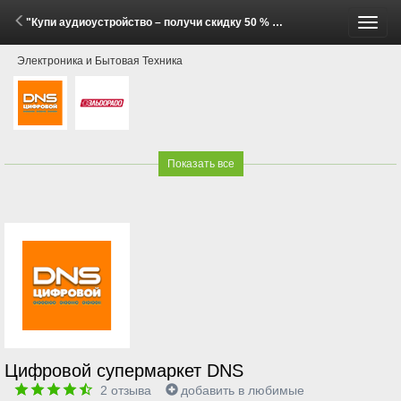
"Купи аудиоустройство – получи скидку 50 % на подписку «Яндекс Плюс» на 6 месяцев!" (2 Марта - 30 Июня 2026)
Пере
Электроника и Бытовая Техника
меню
Показать все
Цифровой супермаркет DNS
2
отзыва
добавить в любимые