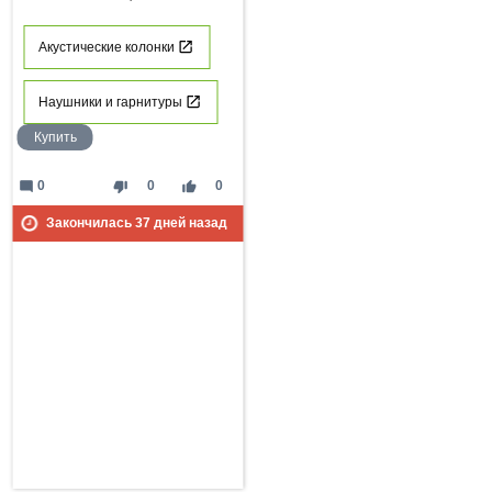
Акустические колонки
Наушники и гарнитуры
Купить
mode_comment
thumb_down
thumb_up
0
0
0
Закончилась
37
дней назад