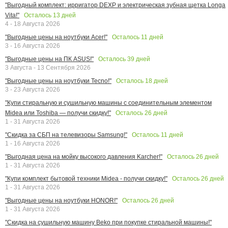
"Выгодный комплект: ирригатор DEXP и электрическая зубная щетка Longa
Осталось
13
дней
Vita!"
4 - 18 Августа 2026
Осталось
11
дней
"Выгодные цены на ноутбуки Acer!"
3 - 16 Августа 2026
Осталось
39
дней
"Выгодные цены на ПК ASUS!"
3 Августа - 13 Сентября 2026
Осталось
18
дней
"Выгодные цены на ноутбуки Tecno!"
3 - 23 Августа 2026
"Купи стиральную и сушильную машины с соединительным элементом
Осталось
26
дней
Midea или Toshiba — получи скидку!"
1 - 31 Августа 2026
Осталось
11
дней
"Скидка за СБП на телевизоры Samsung!"
1 - 16 Августа 2026
Осталось
26
дней
"Выгодная цена на мойку высокого давления Karcher!"
1 - 31 Августа 2026
Осталось
26
дней
"Купи комплект бытовой техники Midea - получи скидку!"
1 - 31 Августа 2026
Осталось
26
дней
"Выгодные цены на ноутбуки HONOR!"
1 - 31 Августа 2026
"Скидка на сушильную машину Beko при покупке стиральной машины!"