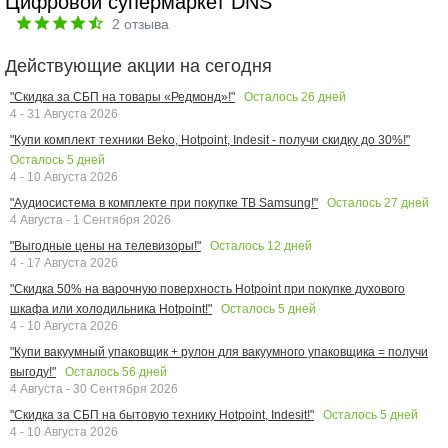
Цифровой супермаркет DNS
2
отзыва
Действующие акции на сегодня
Осталось
26
дней
"Скидка за СБП на товары «Редмонд»!"
4 - 31 Августа 2026
"Купи комплект техники Beko, Hotpoint, Indesit - получи скидку до 30%!"
Осталось
5
дней
4 - 10 Августа 2026
Осталось
27
дней
"Аудиосистема в комплекте при покупке ТВ Samsung!"
4 Августа - 1 Сентября 2026
Осталось
12
дней
"Выгодные цены на телевизоры!"
4 - 17 Августа 2026
"Скидка 50% на варочную поверхность Hotpoint при покупке духового
Осталось
5
дней
шкафа или холодильника Hotpoint!"
4 - 10 Августа 2026
"Купи вакуумный упаковщик + рулон для вакуумного упаковщика = получи
Осталось
56
дней
выгоду!"
4 Августа - 30 Сентября 2026
Осталось
5
дней
"Скидка за СБП на бытовую технику Hotpoint, Indesit!"
4 - 10 Августа 2026