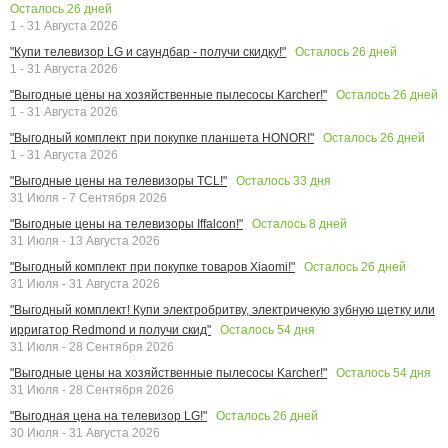
Осталось
26
дней
1 - 31 Августа 2026
Осталось
26
дней
"Купи телевизор LG и саундбар - получи скидку!"
1 - 31 Августа 2026
Осталось
26
дней
"Выгодные цены на хозяйственные пылесосы Karcher!"
1 - 31 Августа 2026
Осталось
26
дней
"Выгодный комплект при покупке планшета HONOR!"
1 - 31 Августа 2026
Осталось
33
дня
"Выгодные цены на телевизоры TCL!"
31 Июля - 7 Сентября 2026
Осталось
8
дней
"Выгодные цены на телевизоры Iffalcon!"
31 Июля - 13 Августа 2026
Осталось
26
дней
"Выгодный комплект при покупке товаров Xiaomi!"
31 Июля - 31 Августа 2026
"Выгодный комплект! Купи электробритву, электричекую зубную щетку или
Осталось
54
дня
ирригатор Redmond и получи скид"
31 Июля - 28 Сентября 2026
Осталось
54
дня
"Выгодные цены на хозяйственные пылесосы Karcher!"
31 Июля - 28 Сентября 2026
Осталось
26
дней
"Выгодная цена на телевизор LG!"
30 Июля - 31 Августа 2026