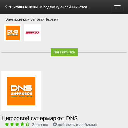
"Выгодные цены на подписку онлайн-кинотеатра Okko!" (16 Января - 22 Июня 2026)
Пере
Электроника и Бытовая Техника
меню
Показать все
Цифровой супермаркет DNS
2
отзыва
добавить в любимые