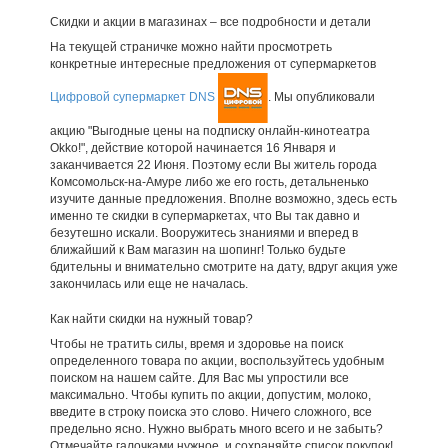
Скидки и акции в магазинах – все подробности и детали
На текущей страничке можно найти просмотреть
конкретные интересные предложения от супермаркетов
Цифровой супермаркет DNS
. Мы опубликовали
акцию "Выгодные цены на подписку онлайн-кинотеатра
Okko!", действие которой начинается 16 Января и
заканчивается 22 Июня. Поэтому если Вы житель города
Комсомольск-на-Амуре либо же его гость, детальненько
изучите данные предложения. Вполне возможно, здесь есть
именно те скидки в супермаркетах, что Вы так давно и
безутешно искали. Вооружитесь знаниями и вперед в
ближайший к Вам магазин на шопинг! Только будьте
бдительны и внимательно смотрите на дату, вдруг акция уже
закончилась или еще не началась.
Как найти скидки на нужный товар?
Чтобы не тратить силы, время и здоровье на поиск
определенного товара по акции, воспользуйтесь удобным
поиском на нашем сайте. Для Вас мы упростили все
максимально. Чтобы купить по акции, допустим, молоко,
введите в строку поиска это слово. Ничего сложного, все
предельно ясно. Нужно выбрать много всего и не забыть?
Отмечайте галочками нужное, и сохраняйте список покупок!