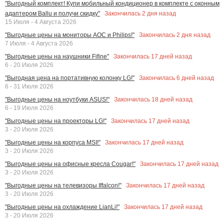
"Выгодный комплект! Купи мобильный кондиционер в комплекте с оконным
Закончилась
2
дня назад
адаптером Ballu и получи скидку"
15 Июля - 4 Августа 2026
Закончилась
2
дня назад
"Выгодные цены на мониторы AOC и Philips!"
7 Июля - 4 Августа 2026
Закончилась
17
дней назад
"Выгодные цены на наушники Fifine"
6 - 20 Июля 2026
Закончилась
6
дней назад
"Выгодная цена на портативную колонку LG!"
6 - 31 Июля 2026
Закончилась
18
дней назад
"Выгодные цены на ноутбуки ASUS!"
6 - 19 Июля 2026
Закончилась
17
дней назад
"Выгодные цены на проекторы LG!"
3 - 20 Июля 2026
Закончилась
17
дней назад
"Выгодные цены на корпуса MSI!"
3 - 20 Июля 2026
Закончилась
17
дней назад
"Выгодные цены на офисные кресла Cougar!"
3 - 20 Июля 2026
Закончилась
17
дней назад
"Выгодные цены на телевизоры Iffalcon!"
3 - 20 Июля 2026
Закончилась
17
дней назад
"Выгодные цены на охлаждение LianLi!"
3 - 20 Июля 2026