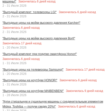
Закончилась
6
дней назад
машины!"
2 - 31 Июля 2026
Закончилась
6
дней назад
"Выгодный комплект: телевизоры LG!"
2 - 31 Июля 2026
"Выгодные цены на мойки высокого давления Karcher!"
Закончилась
6
дней назад
2 - 31 Июля 2026
"Выгодные цены на мойки высокого давления Bort!"
Закончилась
17
дней назад
1 - 20 Июля 2026
"Выгодный комплект при покупке смартфона Honor!"
Закончилась
6
дней назад
1 - 31 Июля 2026
Закончилась
17
дней назад
"Выгодные цены на телевизоры Samsung!"
1 - 20 Июля 2026
Закончилась
6
дней назад
"Выгодные цены на ноутбуки HONOR!"
1 - 31 Июля 2026
Закончилась
9
дней назад
"Выгодные цены на ноутбуки MAIBENBEN!"
1 - 28 Июля 2026
"Купи стиральную и сушильную машины с соединительным элементом
Закончилась
6
дней назад
Midea, Toshiba — получи скидку 20%!"
1 - 31 Июля 2026