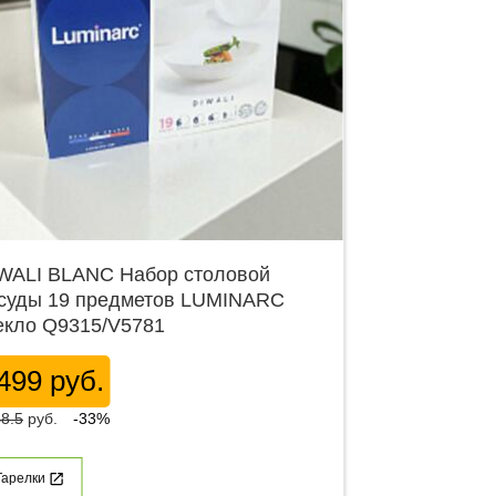
WALI BLANC Набор столовой
суды 19 предметов LUMINARC
екло Q9315/V5781
499 руб.
8.5
руб.
-33%
Тарелки