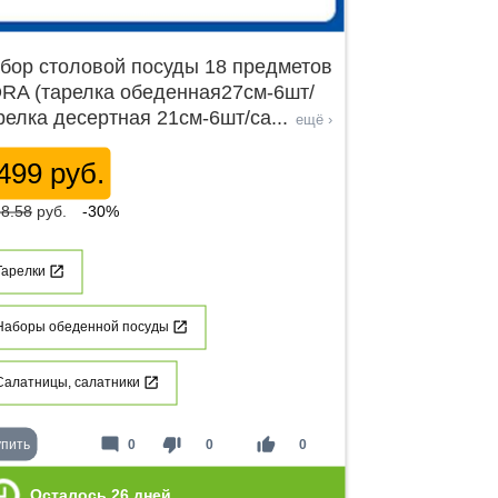
бор столовой посуды 18 предметов
RA (тарелка обеденная27см-6шт/
релка десертная 21см-6шт/са
...
ещё ›
499 руб.
8.58
руб.
-30%
Тарелки
Наборы обеденной посуды
Салатницы, салатники
mode_comment
thumb_down
thumb_up
упить
0
0
0
Осталось
26
дней