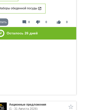
Наборы обеденной посуды
mode_comment
thumb_down
thumb_up
упить
0
0
0
Осталось
26
дней
Акционные предложения
(1 - 31 Августа 2026)