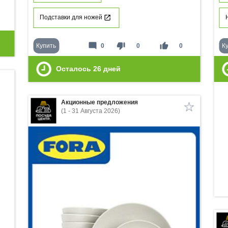
Подставки для ножей
mode_comment
thumb_down
thumb_up
Купить
0
0
0
К
Осталось
26
дней
Акционные предложения
(1 - 31 Августа 2026)