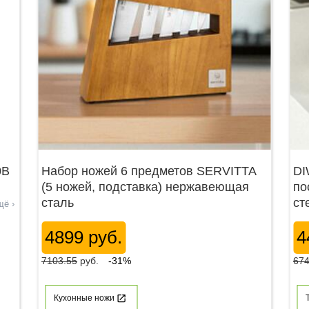
0В
Набор ножей 6 предметов SERVITTA
DI
(5 ножей, подставка) нержавеющая
по
сталь
ст
щё ›
4899 руб.
4
7103.55
руб.
-31%
674
Кухонные ножи