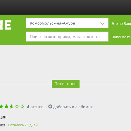
Комсомольск-на-Амуре
Это не Ваш
Поиск по к
Показать все
4
отзыва
добавить в любимые
ции:
ния
Осталось
26
дней