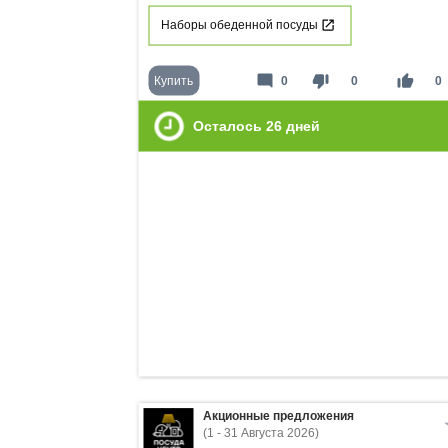
Наборы обеденной посуды
mode_comment
thumb_down
thumb_up
Купить
0
0
0
Осталось
26
дней
Акционные предложения
(1 - 31 Августа 2026)