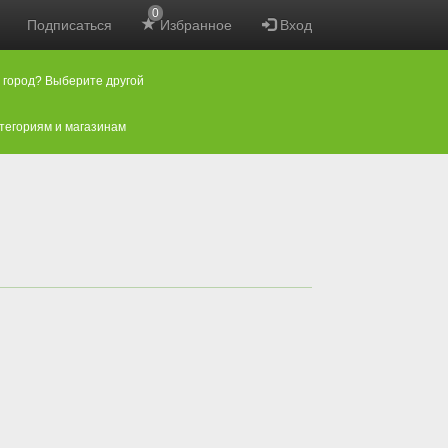
0
Подписаться
Избранное
Вход
 город? Выберите другой
атегориям и магазинам