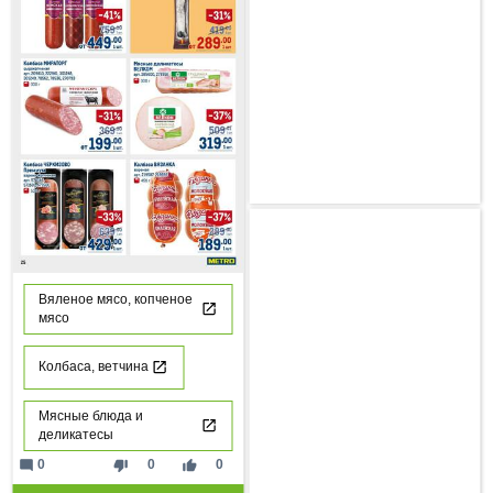
Вяленое мясо, копченое
мясо
Колбаса, ветчина
Мясные блюда и
деликатесы
mode_comment
thumb_down
thumb_up
0
0
0