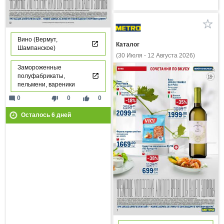
Вино (Вермут,
Каталог
Шампанское)
(30 Июля - 12 Августа 2026)
Замороженные
полуфабрикаты,
пельмени, вареники
mode_comment
thumb_down
thumb_up
0
0
0
Осталось
6
дней