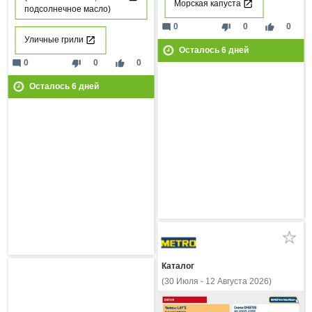
Морская капуста
подсолнечное масло)
mode_comment
thumb_down
thumb_up
0
0
0
Уличные грили
Осталось
6
дней
mode_comment
thumb_down
thumb_up
0
0
0
Осталось
6
дней
Каталог
(30 Июля - 12 Августа 2026)