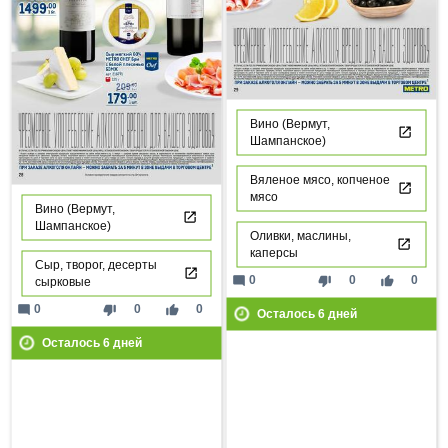
Вино (Вермут,
Шампанское)
Вяленое мясо, копченое
мясо
Вино (Вермут,
Шампанское)
Оливки, маслины,
каперсы
Сыр, творог, десерты
mode_comment
thumb_down
thumb_up
0
0
0
сырковые
mode_comment
thumb_down
thumb_up
0
0
0
Осталось
6
дней
Осталось
6
дней