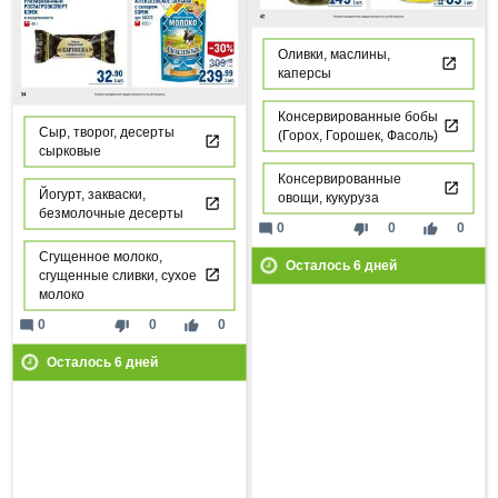
Оливки, маслины,
каперсы
Консервированные бобы
Сыр, творог, десерты
(Горох, Горошек, Фасоль)
сырковые
Консервированные
Йогурт, закваски,
овощи, кукуруза
безмолочные десерты
mode_comment
thumb_down
thumb_up
0
0
0
Сгущенное молоко,
Осталось
6
дней
сгущенные сливки, сухое
молоко
mode_comment
thumb_down
thumb_up
0
0
0
Осталось
6
дней