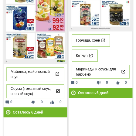
Горчица, хрен
Кетчуп
Маринады и соусы для
Майонез, майонезный
барбекю
соус
mode_comment
thumb_down
thumb_up
0
0
0
Соусы (томатный соус,
Осталось
6
дней
соевый соус)
mode_comment
thumb_down
thumb_up
0
0
0
Осталось
6
дней