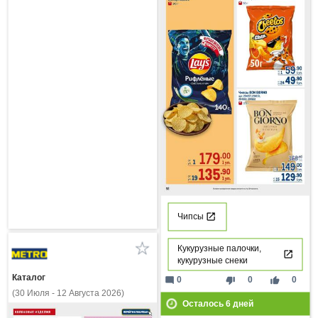
Чипсы
Кукурузные палочки,
кукурузные снеки
Каталог
mode_comment
thumb_down
thumb_up
0
0
0
(30 Июля - 12 Августа 2026)
Осталось
6
дней