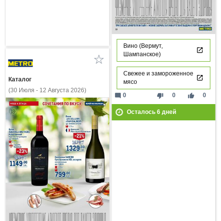
Вино (Вермут,
Шампанское)
Свежее и замороженное
Каталог
мясо
(30 Июля - 12 Августа 2026)
mode_comment
thumb_down
thumb_up
0
0
0
Осталось
6
дней