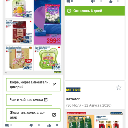
mode_comment
thumb_down
thumb_up
0
0
0
Осталось
6
дней
Кофе, кофезаменители,
цикорий
Каталог
Чаи и чайные смеси
(30 Июля - 12 Августа 2026)
Желатин, желе, агар-
агар
mode_comment
thumb_down
thumb_up
0
0
0