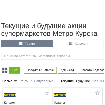
Текущие и будущие акции
супермаркетов Метро Курска


Товары
Каталоги
|
Все
Продукты и напитки
Дом и сад
Красота и здоров
sort
Новые
Рейтинг
Популярные
Текущие
Будущие
Прошед
Каталог
Каталог