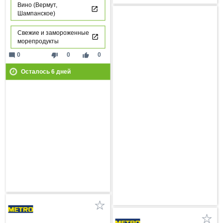
Вино (Вермут,
Шампанское)
Свежие и замороженные
морепродукты
mode_comment
thumb_down
thumb_up
0
0
0
Осталось
6
дней