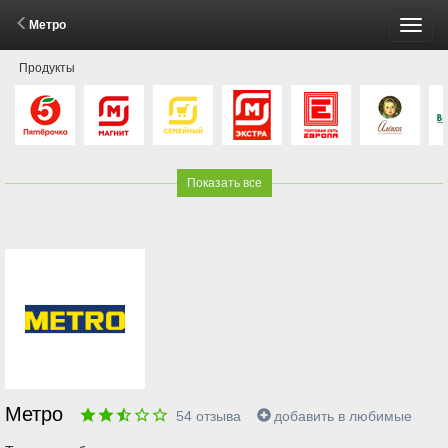
Метро
Пере
Продукты
меню
Показать все
Метро
54
отзыва
добавить в любимые