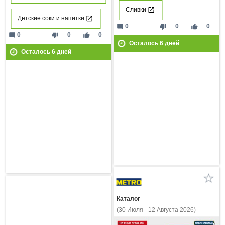
Сливки
Детские соки и напитки
mode_comment
thumb_down
thumb_up
0
0
0
mode_comment
thumb_down
thumb_up
0
0
0
Осталось
6
дней
Осталось
6
дней
Каталог
(30 Июля - 12 Августа 2026)