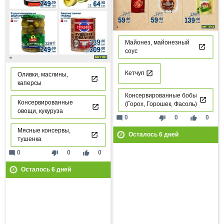
Майонез, майонезный
соус
Кетчуп
Оливки, маслины,
каперсы
Консервированные бобы
Консервированные
(Горох, Горошек, Фасоль)
овощи, кукуруза
mode_comment
thumb_down
thumb_up
0
0
0
Мясные консервы,
Осталось
6
дней
тушенка
mode_comment
thumb_down
thumb_up
0
0
0
Осталось
6
дней