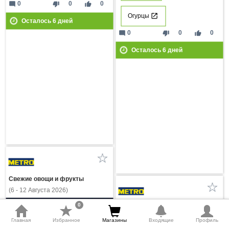
mode_comment
thumb_down
thumb_up
0
0
0
Огурцы
Осталось
6
дней
mode_comment
thumb_down
thumb_up
0
0
0
Осталось
6
дней
Свежие овощи и фрукты
(6 - 12 Августа 2026)
0
Свежие овощи и фрукты
(6 - 12 Августа 2026)
Главная
Избранное
Магазины
Входящие
Профиль