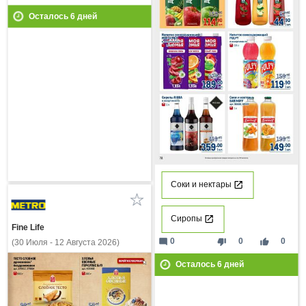
Осталось
6
дней
Соки и нектары
Сиропы
Fine Life
mode_comment
thumb_down
thumb_up
0
0
0
(30 Июля - 12 Августа 2026)
Осталось
6
дней