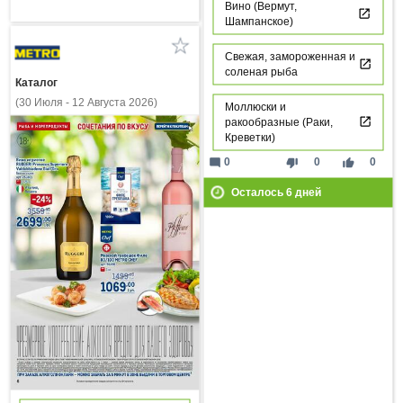
Вино (Вермут,
Шампанское)
Свежая, замороженная и
соленая рыба
Каталог
(30 Июля - 12 Августа 2026)
Моллюски и
ракообразные (Раки,
Креветки)
mode_comment
thumb_down
thumb_up
0
0
0
Осталось
6
дней