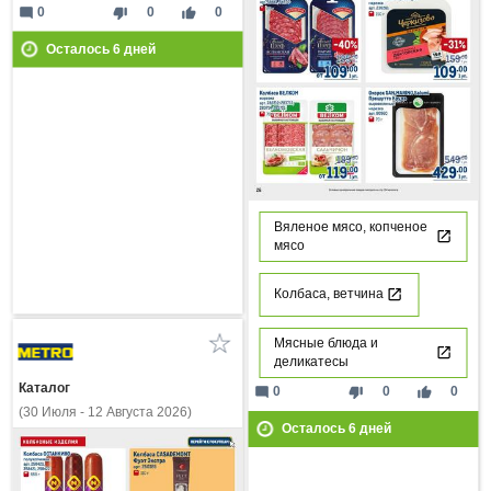
mode_comment
thumb_down
thumb_up
0
0
0
Осталось
6
дней
Вяленое мясо, копченое
мясо
Колбаса, ветчина
Мясные блюда и
деликатесы
Каталог
mode_comment
thumb_down
thumb_up
0
0
0
(30 Июля - 12 Августа 2026)
Осталось
6
дней