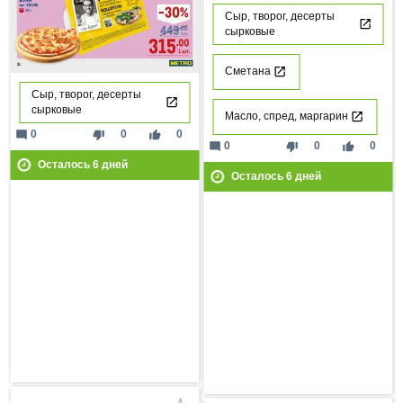
Сыр, творог, десерты
сырковые
Сметана
Сыр, творог, десерты
сырковые
Масло, спред, маргарин
mode_comment
thumb_down
thumb_up
0
0
0
mode_comment
thumb_down
thumb_up
0
0
0
Осталось
6
дней
Осталось
6
дней