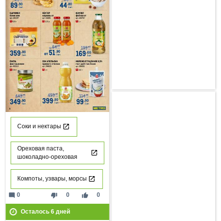
Соки и нектары
Ореховая паста,
шоколадно-ореховая
Компоты, узвары, морсы
mode_comment
thumb_down
thumb_up
0
0
0
Осталось
6
дней