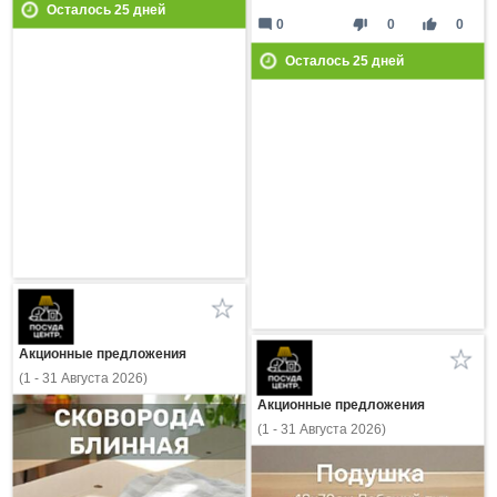
Осталось
25
дней
mode_comment
thumb_down
thumb_up
0
0
0
Осталось
25
дней
Акционные предложения
(1 - 31 Августа 2026)
Акционные предложения
(1 - 31 Августа 2026)