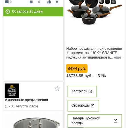
mode_comment
thumb_down
thumb_up
0
0
0
Осталось
25
дней
Набор посуды для приготовления
11 предметов LUCKY GRANITE
ещё ›
индукция антипригарное п
...
9499 руб.
13773.55
руб.
-31%
Кастрюли
Акционные предложения
Сковороды
(1 - 31 Августа 2026)
Наборы кухонной
посуды