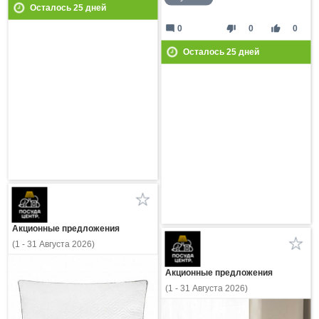
Осталось
25
дней
mode_comment
thumb_down
thumb_up
0
0
0
Осталось
25
дней
Акционные предложения
(1 - 31 Августа 2026)
Акционные предложения
(1 - 31 Августа 2026)