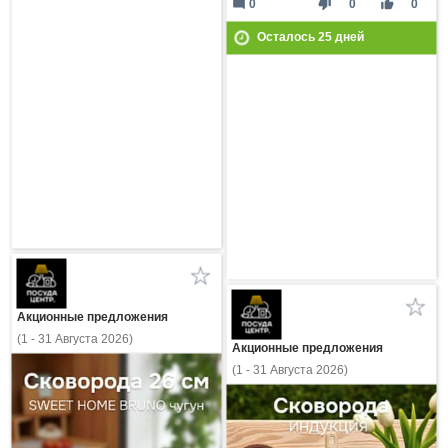
mode_comment
thumb_down
thumb_up
0
0
0
Осталось
25
дней
Акционные предложения
(1 - 31 Августа 2026)
Акционные предложения
(1 - 31 Августа 2026)