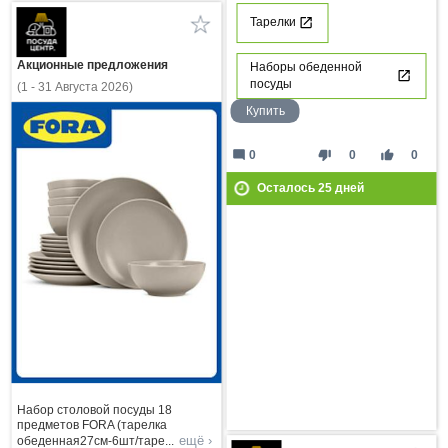
Тарелки
Акционные предложения
Наборы обеденной
посуды
(1 - 31 Августа 2026)
Купить
mode_comment
thumb_down
thumb_up
0
0
0
Осталось
25
дней
Набор столовой посуды 18
предметов FORA (тарелка
ещё ›
обеденная27см-6шт/таре
...