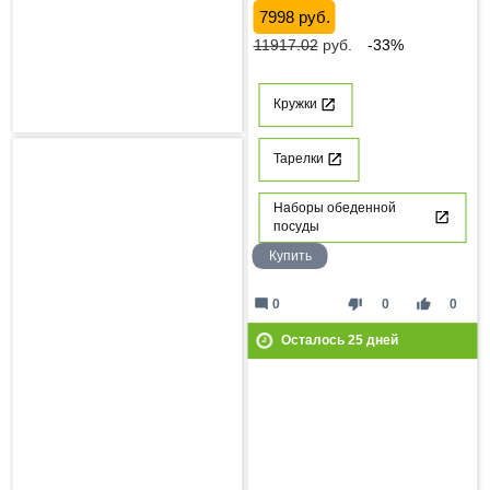
7998 руб.
11917.02
руб.
-33%
Кружки
Тарелки
Наборы обеденной
посуды
Купить
mode_comment
thumb_down
thumb_up
0
0
0
Осталось
25
дней