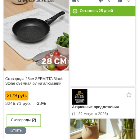
mode_comment
thumb_down
thumb_up
0
0
0
Осталось
25
дней
Сковорода 28см SERVITTA Black
Stone съемная ручка алюминий
2179 руб.
3246.71
руб.
-33%
Акционные предложения
(1 - 31 Августа 2026)
Сковороды
Купить