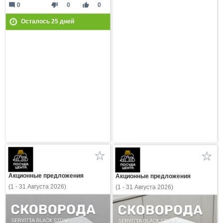
mode_comment
thumb_down
thumb_up
0
0
0
Осталось
25
дней
Акционные предложения
Акционные предложения
(1 - 31 Августа 2026)
(1 - 31 Августа 2026)