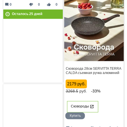
mode_comment
thumb_down
thumb_up
0
0
0
Осталось
25
дней
Сковорода 28см SERVITTA TERRA
CALDA съемная ручка алюминий
2179 руб.
3268.5
руб.
-33%
Сковороды
Купить