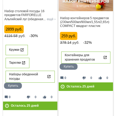
Набор столовой посуды 16
предметов FARFORELLE
Набор контейнеров 5 предметов
ещё ›
Альпийский луг (обеденая
...
(230мл/500мл/900мл/1,55л/2,65л)
COMPACT квадрат пластик
2899 руб.
4116.58
руб.
-30%
259 руб.
378.14
руб.
-32%
Кружки
Контейнеры для
хранения продуктов
Тарелки
Купить
Наборы обеденной
mode_comment
thumb_down
thumb_up
0
0
0
посуды
Купить
Осталось
25
дней
mode_comment
thumb_down
thumb_up
0
0
0
Осталось
25
дней