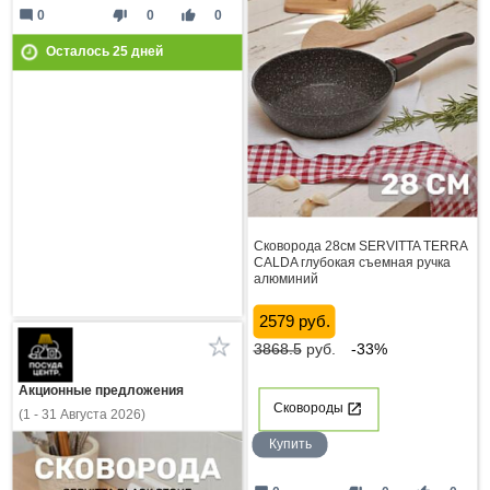
mode_comment
thumb_down
thumb_up
0
0
0
Осталось
25
дней
Сковорода 28см SERVITTA TERRA
CALDA глубокая съемная ручка
алюминий
2579 руб.
3868.5
руб.
-33%
Акционные предложения
Сковороды
(1 - 31 Августа 2026)
Купить