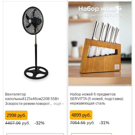
Вентилятор
Набор ножей 6 предметов
напольный125х46см220В 55Вт
SERVITTA (5 ножей, подставка)
ещё ›
нержавеющая сталь
3скорости режим поворот
...
4899 руб.
2998 руб.
7054.56
руб.
-31%
4407.06
руб.
-32%