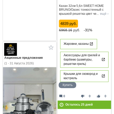
Казан 32см 5,6л SWEET HOME
BRUNO/Оазис тонкостенный с
ещё ›
крышкой решетка цвет че
...
4839 руб.
6968.16
руб.
-31%
Жаровни, казаны
Аксессуары для грилей и
Акционные предложения
барбекю (шампуры,
(1 - 31 Августа 2026)
решетки-гриль)
Крышки для сковород и
кастрюль
Купить
mode_comment
thumb_down
thumb_up
0
0
0
Осталось
25
дней