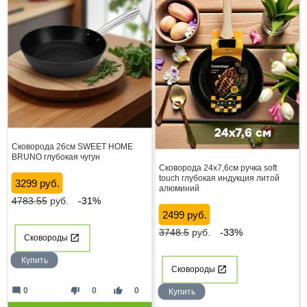
Сковорода 26см SWEET HOME
BRUNO глубокая чугун
Сковорода 24х7,6см ручка soft
touch глубокая индукция литой
3299 руб.
алюминий
4783.55
руб.
-31%
2499 руб.
3748.5
руб.
-33%
Сковороды
Купить
Сковороды
mode_comment
thumb_down
thumb_up
0
0
0
Купить