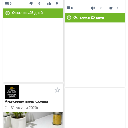
mode_comment
thumb_down
thumb_up
0
0
0
mode_comment
thumb_down
thumb_up
0
0
0
Осталось
25
дней
Осталось
25
дней
Акционные предложения
(1 - 31 Августа 2026)