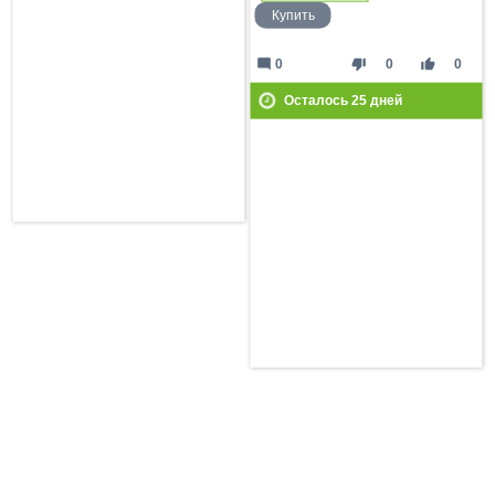
Купить
mode_comment
thumb_down
thumb_up
0
0
0
Осталось
25
дней