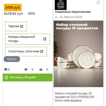
3499 руб.
Акционные предложения
5178.52
руб.
-32%
(1 - 31 Августа 2026)
Тарелки
Наборы обеденной
посуды
Салатницы, салатники
Купить
mode_comment
thumb_down
thumb_up
0
0
0
Осталось
25
дней
Набор столовой посуды 16
предметов TULU PORSELEN
Deniz milky фарфор