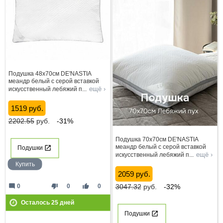
Подушка 48x70см DE'NASTIA
меандр белый с серой вставкой
ещё ›
искусственный лебяжий п
...
1519 руб.
2202.55
руб.
-31%
Подушка 70x70см DE'NASTIA
меандр белый с серой вставкой
Подушки
ещё ›
искусственный лебяжий п
...
Купить
2059 руб.
mode_comment
thumb_down
thumb_up
0
0
0
3047.32
руб.
-32%
Осталось
25
дней
Подушки