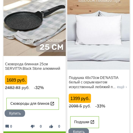
Сковорода блинная 25см
SERVITTA Black Stone алюминий
Подушка 48x70см DE'NASTIA
1689 руб.
белый с серым кантом
ещё ›
искусственный лебяжий п
...
2482.83
руб.
-32%
1399 руб.
Сковороды для блинов
2098.5
руб.
-33%
Купить
Подушки
mode_comment
thumb_down
thumb_up
0
0
0
Купить