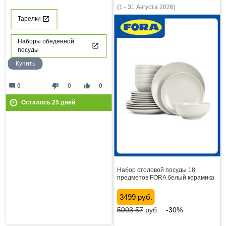
(1 - 31 Августа 2026)
Тарелки
Наборы обеденной
посуды
Купить
mode_comment
thumb_down
thumb_up
0
0
0
Осталось
25
дней
Набор столовой посуды 18
предметов FORA белый керамика
3499 руб.
5003.57
руб.
-30%