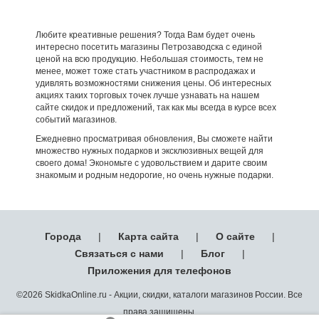
Любите креативные решения? Тогда Вам будет очень
интересно посетить магазины Петрозаводска с единой
ценой на всю продукцию. Небольшая стоимость, тем не
менее, может тоже стать участником в распродажах и
удивлять возможностями снижения цены. Об интересных
акциях таких торговых точек лучше узнавать на нашем
сайте скидок и предложений, так как мы всегда в курсе всех
событий магазинов.
Ежедневно просматривая обновления, Вы сможете найти
множество нужных подарков и эксклюзивных вещей для
своего дома! Экономьте с удовольствием и дарите своим
знакомым и родным недорогие, но очень нужные подарки.
Города
|
Карта сайта
|
О сайте
|
Связаться с нами
|
Блог
|
Приложения для телефонов
©2026 SkidkaOnline.ru - Акции, скидки, каталоги магазинов России. Все
права защищены.