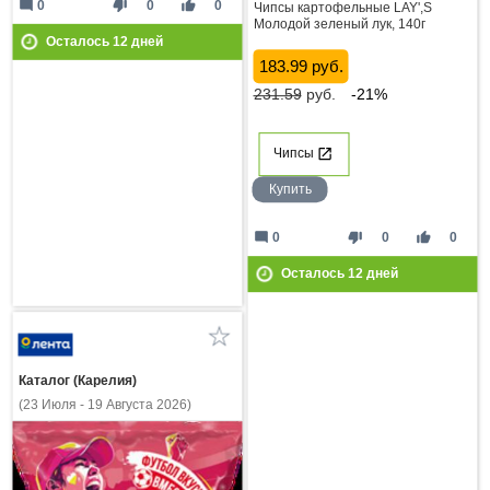
mode_comment
thumb_down
thumb_up
0
0
0
Чипсы картофельные LAY',S
Молодой зеленый лук, 140г
Осталось
12
дней
183.99 руб.
231.59
руб.
-21%
Чипсы
Купить
mode_comment
thumb_down
thumb_up
0
0
0
Осталось
12
дней
Каталог (Карелия)
(23 Июля - 19 Августа 2026)