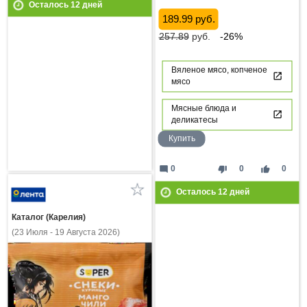
Осталось
12
дней
189.99 руб.
257.89
руб.
-26%
Вяленое мясо, копченое
мясо
Мясные блюда и
деликатесы
Купить
mode_comment
thumb_down
thumb_up
0
0
0
Осталось
12
дней
Каталог (Карелия)
(23 Июля - 19 Августа 2026)