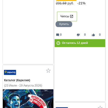
231.59
руб.
-21%
Чипсы
Купить
mode_comment
thumb_down
thumb_up
0
0
0
Осталось
12
дней
Каталог (Карелия)
(23 Июля - 19 Августа 2026)