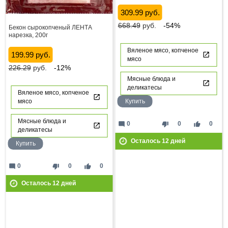
309.99 руб.
668.49
руб.
-54%
Бекон сырокопченый ЛЕНТА
нарезка, 200г
Вяленое мясо, копченое
199.99 руб.
мясо
226.29
руб.
-12%
Мясные блюда и
деликатесы
Вяленое мясо, копченое
Купить
мясо
Мясные блюда и
mode_comment
thumb_down
thumb_up
0
0
0
деликатесы
Осталось
12
дней
Купить
mode_comment
thumb_down
thumb_up
0
0
0
Осталось
12
дней