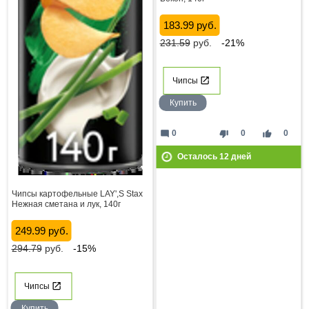
183.99 руб.
231.59
руб.
-21%
Чипсы
Купить
mode_comment
thumb_down
thumb_up
0
0
0
Осталось
12
дней
Чипсы картофельные LAY',S Stax
Нежная сметана и лук, 140г
249.99 руб.
294.79
руб.
-15%
Чипсы
Купить