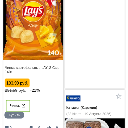
Чипсы картофельные LAY',S Сыр,
140г
183.99 руб.
231.59
руб.
-21%
Чипсы
Каталог (Карелия)
(23 Июля - 19 Августа 2026)
Купить
mode_comment
thumb_down
thumb_up
0
0
0