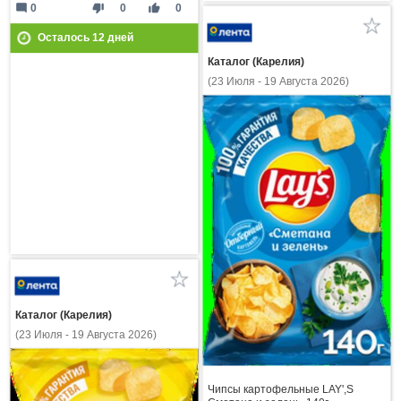
mode_comment
thumb_down
thumb_up
0
0
0
Осталось
12
дней
Каталог (Карелия)
(23 Июля - 19 Августа 2026)
Каталог (Карелия)
(23 Июля - 19 Августа 2026)
Чипсы картофельные LAY',S