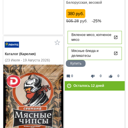
Белорусская, весовой
380 руб.
505.28
руб.
-25%
Вяленое мясо, копченое
мясо
Мясные блюда и
Каталог (Карелия)
деликатесы
(23 Июля - 19 Августа 2026)
Купить
mode_comment
thumb_down
thumb_up
0
0
0
Осталось
12
дней