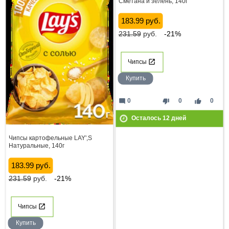
Сметана и зелень, 140г
183.99 руб.
231.59
руб.
-21%
Чипсы
Купить
mode_comment
thumb_down
thumb_up
0
0
0
Осталось
12
дней
Чипсы картофельные LAY',S
Натуральные, 140г
183.99 руб.
231.59
руб.
-21%
Чипсы
Купить