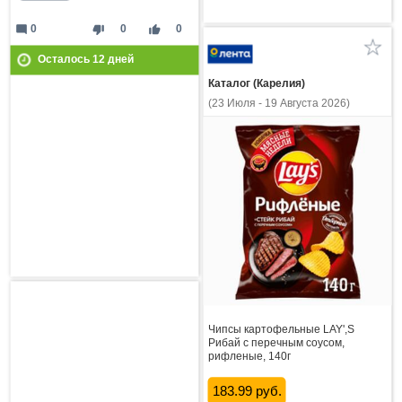
mode_comment
thumb_down
thumb_up
0
0
0
Осталось
12
дней
Каталог (Карелия)
(23 Июля - 19 Августа 2026)
Чипсы картофельные LAY',S
Рибай с перечным соусом,
рифленые, 140г
183.99 руб.