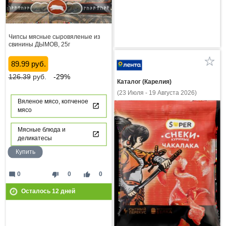
Чипсы мясные сыровяленые из
свинины ДЫМОВ, 25г
89.99 руб.
126.39
руб.
-29%
Каталог (Карелия)
(23 Июля - 19 Августа 2026)
Вяленое мясо, копченое
мясо
Мясные блюда и
деликатесы
Купить
mode_comment
thumb_down
thumb_up
0
0
0
Осталось
12
дней