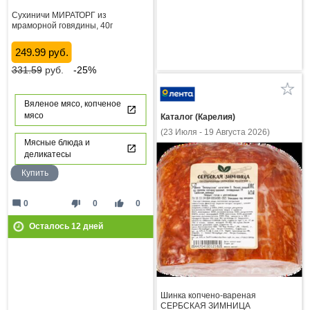
Сухиничи МИРАТОРГ из
мраморной говядины, 40г
249.99 руб.
331.59
руб.
-25%
Вяленое мясо, копченое
мясо
Каталог (Карелия)
(23 Июля - 19 Августа 2026)
Мясные блюда и
деликатесы
Купить
mode_comment
thumb_down
thumb_up
0
0
0
Осталось
12
дней
Шинка копчено-вареная
СЕРБСКАЯ ЗИМНИЦА