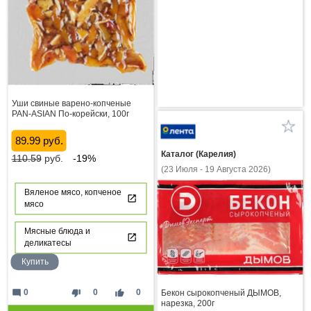
Уши свиные варено-копченые
PAN-ASIAN По-корейски, 100г
89.99 руб.
Каталог (Карелия)
110.59
руб.
-19%
(23 Июля - 19 Августа 2026)
Вяленое мясо, копченое
мясо
Мясные блюда и
деликатесы
Купить
mode_comment
thumb_down
thumb_up
0
0
0
Бекон сырокопченый ДЫМОВ,
нарезка, 200г