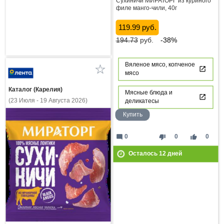
Сухиничи МИРАТОРГ из куриного
филе манго-чили, 40г
119.99 руб.
194.73
руб.
-38%
Вяленое мясо, копченое
мясо
Каталог (Карелия)
Мясные блюда и
(23 Июля - 19 Августа 2026)
деликатесы
Купить
mode_comment
thumb_down
thumb_up
0
0
0
Осталось
12
дней