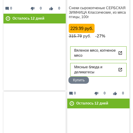
Снеки сырокопченые СЕРБСКАЯ
mode_comment
thumb_down
thumb_up
0
0
0
ЗИМНИЦА Классические, из мяса
птицы, 100г
Осталось
12
дней
229.99 руб.
315.79
руб.
-27%
Вяленое мясо, копченое
мясо
Мясные блюда и
деликатесы
Купить
mode_comment
thumb_down
thumb_up
0
0
0
Осталось
12
дней