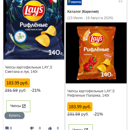
Каталог (Карелия)
(23 Июля - 19 Августа 2026)
Чипсы картофельные LAY',S
Сметана и лук, 140г
183.99 руб.
231.59
руб.
-21%
Чипсы картофельные LAY',S
Рифленые Паприка, 140г
Чипсы
183.99 руб.
231.59
руб.
-21%
Купить
mode_comment
thumb_down
thumb_up
0
0
0