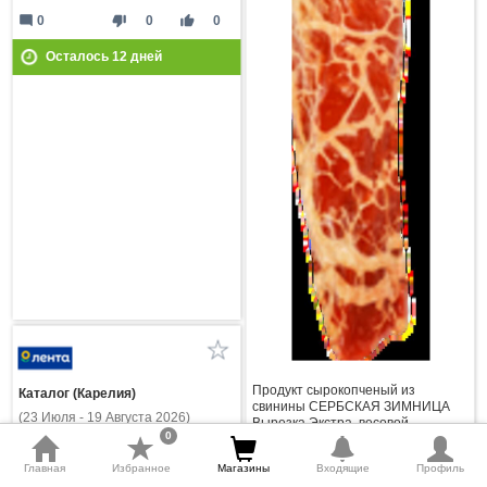
mode_comment
thumb_down
thumb_up
0
0
0
Осталось
12
дней
Продукт сырокопченый из
Каталог (Карелия)
свинины СЕРБСКАЯ ЗИМНИЦА
(23 Июля - 19 Августа 2026)
Вырезка Экстра, весовой
0
650 руб.
Главная
Избранное
Магазины
Входящие
Профиль