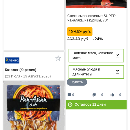
Снеки сырокопченые SUPER
Чакалака, из курицы, 70г
199.99 руб.
263.19
руб.
-24%
Вяленое мясо, копченое
мясо
Мясные блюда и
Каталог (Карелия)
деликатесы
(23 Июля - 19 Августа 2026)
Купить
mode_comment
thumb_down
thumb_up
0
0
0
Осталось
12
дней