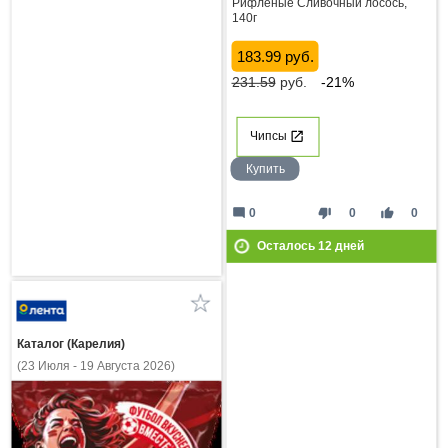
Рифленые Сливочный лосось,
140г
183.99 руб.
231.59
руб.
-21%
Чипсы
Купить
mode_comment
thumb_down
thumb_up
0
0
0
Осталось
12
дней
Каталог (Карелия)
(23 Июля - 19 Августа 2026)