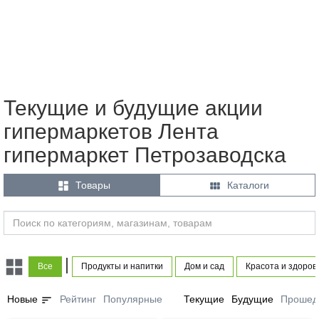
Текущие и будущие акции
гипермаркетов Лента
гипермаркет Петрозаводска


Товары
Каталоги
|
Все
Продукты и напитки
Дом и сад
Красота и здоров
sort
Новые
Рейтинг
Популярные
Текущие
Будущие
Прошед