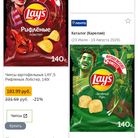
Каталог (Карелия)
(23 Июля - 19 Августа 2026)
Чипсы картофельные LAY',S
Рифленые Лобстер, 140г
183.99 руб.
231.59
руб.
-21%
Чипсы
Купить