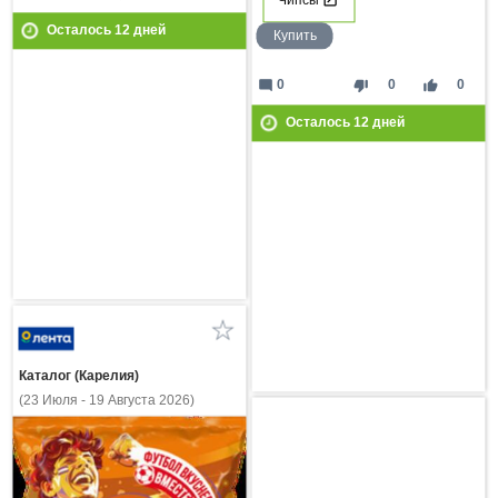
Чипсы
Осталось
12
дней
Купить
mode_comment
thumb_down
thumb_up
0
0
0
Осталось
12
дней
Каталог (Карелия)
(23 Июля - 19 Августа 2026)