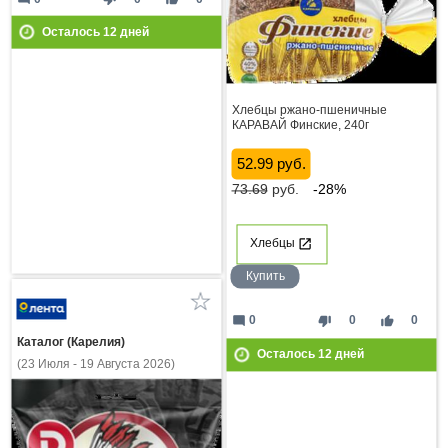
Осталось
12
дней
Хлебцы ржано-пшеничные
КАРАВАЙ Финские, 240г
52.99 руб.
73.69
руб.
-28%
Хлебцы
Купить
mode_comment
thumb_down
thumb_up
0
0
0
Каталог (Карелия)
Осталось
12
дней
(23 Июля - 19 Августа 2026)