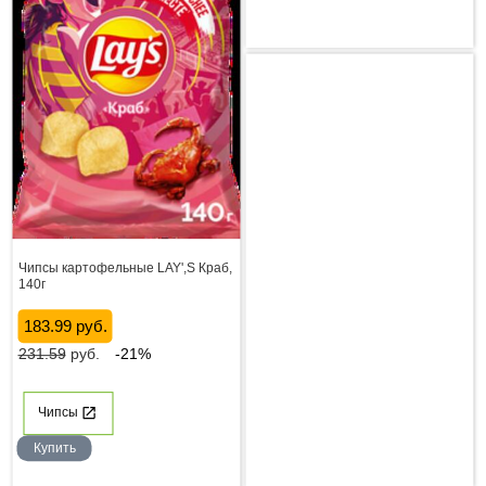
Чипсы картофельные LAY',S Краб,
140г
183.99 руб.
231.59
руб.
-21%
Чипсы
Купить