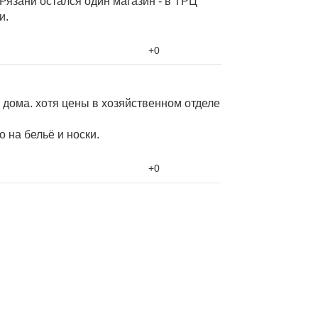
 Рязани остался один магазин - в ТРЦ
и.
+0
дома. хотя цены в хозяйственном отделе
 на бельё и носки.
+0