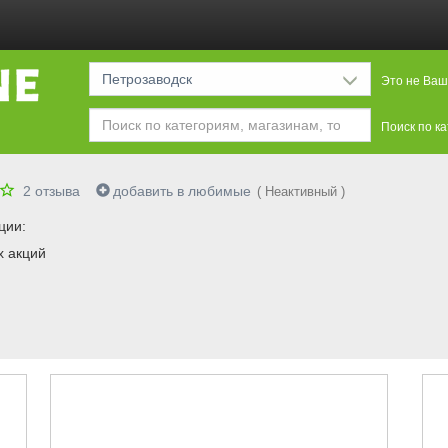
Петрозаводск
Это не Ваш
Поиск по к
2
отзыва
добавить в любимые
( Неактивный )
ции:
х акций