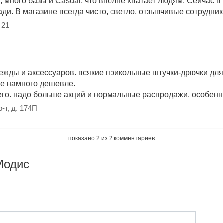
 много базы и Casual, что вполне хватает людям. Сейчас в
и. В магазине всегда чисто, светло, отзывчивые сотрудник
 21
жды и аксессуаров. всякие прикольные штучки-дрючки для 
ое намного дешевле.
го. надо больше акций и нормальные распродажи. особенно
-т, д. 174П
показано
2
из
2
комментариев
Модис