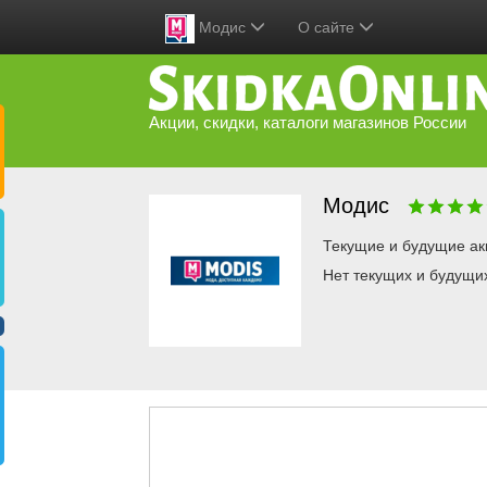
Модис
О сайте
Акции, скидки, каталоги магазинов России
Модис
Текущие и будущие ак
Нет текущих и будущи