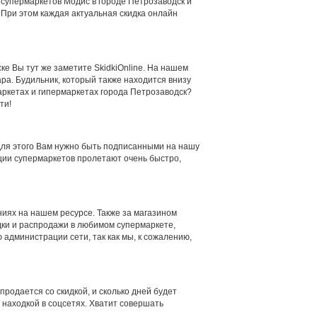
 супермаркетов Модис в городе Петрозаводск и
 При этом каждая актуальная скидка онлайн
ске Вы тут же заметите SkidkiOnline. На нашем
ара. Будильник, который также находится внизу
аркетах и гипермаркетах города Петрозаводск?
ти!
 для этого Вам нужно быть подписанными на нашу
кции супермаркетов пролетают очень быстро,
иях на нашем ресурсе. Также за магазином
дки и распродажи в любимом супермаркете,
 администрации сети, так как мы, к сожалению,
родается со скидкой, и сколько дней будет
 находкой в соцсетях. Хватит совершать