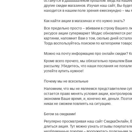
останутся в даааааалеком прошлом. Ведь на нашем 
другие скидки магазинов. Изучая наш сайт, Вы буд
находится в нашем поле зрения ежесекундно – мы 
Как найти акции в магазинах и что нужно знать?
Все предельно просто – вбиваем в строку Вашего лю
ресурсе акции супермаркет Модис обновляются регу
картинки, напомнит Вам о том, сколько дней остал
Тогда воспользуйтесь поиском по категориям товар
Можно на почту информацию про онлайн скидки? К
Кроме всего прочего, мы обязательно пришлем Вам 
рассылку. Убедитесь, что наши послания не попал
успейте купить нужное!
Почему мы не всесильные
Напомним, что мы не являемся представителем су
остается право менять условия акции, контролиров
экономим Ваше время, и, конечно же, деньги. Поэт
никак не сможем повлиять на ситуацию.
Бегом за скидками!
Регулярно просматривая наш сайт СкидкаОнлайн, Вы
длиться акция. Тут можно узнать отзывы покупател
необдуманные покупки – вооружитесь полезными з