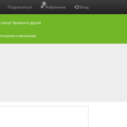
0
Подписаться
Избранное
Вход
 город? Выберите другой
атегориям и магазинам