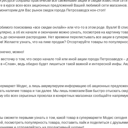
ресурсе собраны практически все свеженькие акции и скидки известной сети
ете в курсе всех-всех акционных предложений Вашей любимой сети магазинов.
мониторим для Вас рынок скидок города Петрозаводск нон-стоп!
бимого поисковика «все скидки онлайн» или что-то в этом роде. Вуаля! В спи
лярно, а об их начале и окончании можно узнать, посмотрев на картинку тов
ось до окончания распродажи. Нет времени перелистывать все акции в суперм
ов! Желаете узнать, что на пике продаж? Отсортируйте товары по популярнос
онечно, можно!
весточку о том, что скоро начало той или иной акции города Петрозаводск –
и в «Спам», ведь обидно будет лишиться такой важной и интересной инфы. А
пермаркет Модис, а лишь аккумулируем информацию об акционных предложен
ать наличие товара и так далее. Мы лишь помогаем Вам быстро отыскать ски
ому обо всех серьезных проколах в конкретных магазинах сообщайте напрямую
 сможете первыми узнать о том, какой товар в супермаркете Модис сегодня п
ей, посмотреть популярность товара, поставить лайк и поделиться с друзьями
наниями и отправляйтесь на продуктивный шопинг!