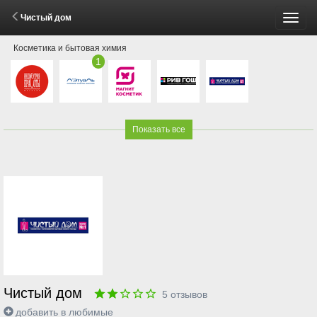
Чистый дом
Пере
Косметика и бытовая химия
меню
1
Показать все
Чистый дом
5
отзывов
добавить в любимые