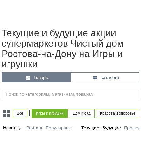
Текущие и будущие акции
супермаркетов Чистый дом
Ростова-на-Дону на Игры и
игрушки


Товары
Каталоги
|
Все
Игры и игрушки
Дом и сад
Красота и здоровье
sort
Новые
Рейтинг
Популярные
Текущие
Будущие
Прошед