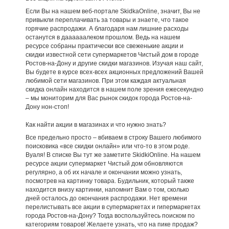
Если Вы на нашем веб-портале SkidkaOnline, значит, Вы не
привыкли переплачивать за товары и знаете, что такое
горячие распродажи. А благодаря нам лишние расходы
останутся в даааааалеком прошлом. Ведь на нашем
ресурсе собраны практически все свеженькие акции и
скидки известной сети супермаркетов Чистый дом в городе
Ростов-на-Дону и другие скидки магазинов. Изучая наш сайт,
Вы будете в курсе всех-всех акционных предложений Вашей
любимой сети магазинов. При этом каждая актуальная
скидка онлайн находится в нашем поле зрения ежесекундно
– мы мониторим для Вас рынок скидок города Ростов-на-
Дону нон-стоп!
Как найти акции в магазинах и что нужно знать?
Все предельно просто – вбиваем в строку Вашего любимого
поисковика «все скидки онлайн» или что-то в этом роде.
Вуаля! В списке Вы тут же заметите SkidkiOnline. На нашем
ресурсе акции супермаркет Чистый дом обновляются
регулярно, а об их начале и окончании можно узнать,
посмотрев на картинку товара. Будильник, который также
находится внизу картинки, напомнит Вам о том, сколько
дней осталось до окончания распродажи. Нет времени
перелистывать все акции в супермаркетах и гипермаркетах
города Ростов-на-Дону? Тогда воспользуйтесь поиском по
категориям товаров! Желаете узнать, что на пике продаж?