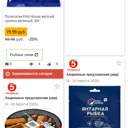
Полосатик Fish House жёлтый
сушёно-вяленый, 40г
79.99 руб.
99.99
руб.
-20%
Рыбные снеки
mode_comment
thumb_down
thumb_up
0
0
0
Заканчивается сегодня
Акционные предложения (авр)
(4 - 10 Августа 2026)
Акционные предложения (авр)
(4 - 10 Августа 2026)