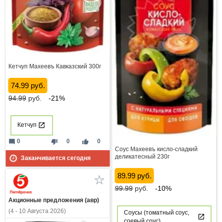
Кетчуп Махеевъ Кавказский 300г
74.99 руб.
94.99
руб.
-21%
Кетчуп
mode_comment
thumb_down
thumb_up
0
0
0
Соус Махеевъ кисло-сладкий
деликатесный 230г
Заканчивается сегодня
89.99 руб.
99.99
руб.
-10%
Акционные предложения (авр)
(4 - 10 Августа 2026)
Соусы (томатный соус,
соевый соус)