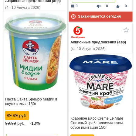
Акционные предложения (авр)
mode_comment
thumb_down
thumb_up
0
0
0
(4 - 10 Августа 2026)
Заканчивается сегодня
Акционные предложения (авр)
(4 - 10 Августа 2026)
Паста Санта Бремор Мидии в
соусе сальса 150г
89.99 руб.
Крабовое мясо Creme Le Mare
99.99
руб.
-10%
Снежный краб в классическом
соусе имитация 150г