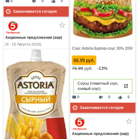
mode_comment
thumb_down
thumb_up
0
0
0
Заканчивается сегодня
Акционные предложения (авр)
(4 - 10 Августа 2026)
Соус Astoria Бургер-соус 30% 200г
66.99 руб.
76.99
руб.
-13%
Соусы (томатный соус,
соевый соус)
mode_comment
thumb_down
thumb_up
0
0
0
Заканчивается сегодня
Акционные предложения (авр)