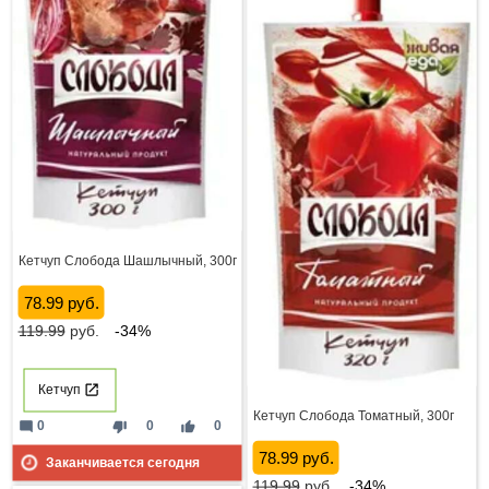
Кетчуп Слобода Шашлычный, 300г
78.99 руб.
119.99
руб.
-34%
Кетчуп
Кетчуп Слобода Томатный, 300г
mode_comment
thumb_down
thumb_up
0
0
0
78.99 руб.
Заканчивается сегодня
119.99
руб.
-34%