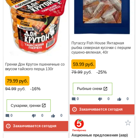
Путассу Fish House Янтарная
рыбка северная кусочки с перцем
сушено-вяленая, 40г
59.99 руб.
Гренки Дон Крутон пшеничные со
вкусом тайского перца 130г
79.99
руб.
-25%
79.99 руб.
94.99
руб.
-16%
Рыбные снеки
mode_comment
thumb_down
thumb_up
0
0
0
Сухарики, гренки
Заканчивается сегодня
mode_comment
thumb_down
thumb_up
0
0
0
Заканчивается сегодня
Акционные предложения (авр)