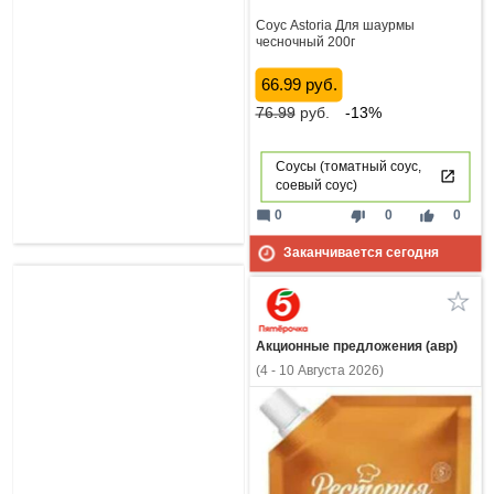
Соус Astoria Для шаурмы
чесночный 200г
66.99 руб.
76.99
руб.
-13%
Соусы (томатный соус,
соевый соус)
mode_comment
thumb_down
thumb_up
0
0
0
Заканчивается сегодня
Акционные предложения (авр)
(4 - 10 Августа 2026)