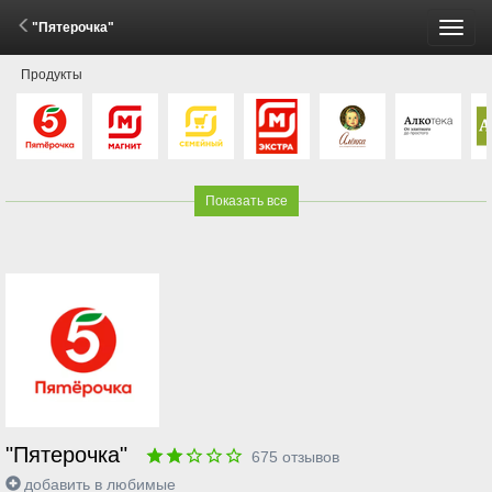
"Пятерочка"
Пере
Продукты
меню
Показать все
"Пятерочка"
675
отзывов
добавить в любимые