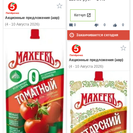
Кетчуп
Акционные предложения (авр)
(4 - 10 Августа 2026)
mode_comment
thumb_down
thumb_up
0
0
0
Заканчивается сегодня
Акционные предложения (авр)
(4 - 10 Августа 2026)