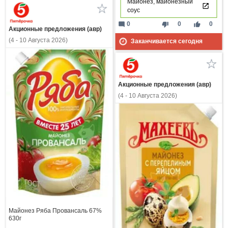
Майонез, майонезный
соус
mode_comment
thumb_down
thumb_up
0
0
0
Акционные предложения (авр)
(4 - 10 Августа 2026)
Заканчивается сегодня
Акционные предложения (авр)
(4 - 10 Августа 2026)
Майонез Ряба Провансаль 67%
630г