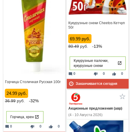
Кукурузные снеки Cheetos Кетчуп
50г
69.99 руб.
80.49
руб.
-13%
Кукурузные палочки,
кукурузные снеки
mode_comment
thumb_down
thumb_up
0
0
0
Горчица Столичная Русская 100г
Заканчивается сегодня
24.99 руб.
36.99
руб.
-32%
Акционные предложения (авр)
(4 - 10 Августа 2026)
Горчица, хрен
mode_comment
thumb_down
thumb_up
0
0
0