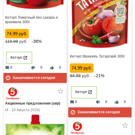
Кетчуп Томатный без сахара и
крахмала 300г
74.99 руб.
119.99
руб.
-38%
Кетчуп Махеевъ Татарский 300г
Кетчуп
mode_comment
thumb_down
thumb_up
0
0
0
74.99 руб.
94.99
руб.
-21%
Заканчивается сегодня
Кетчуп
mode_comment
thumb_down
thumb_up
0
0
0
Акционные предложения (авр)
(4 - 10 Августа 2026)
Заканчивается сегодня