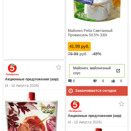
Майонез Ряба Сметанный
Провансаль 50.5% 330г
41.99 руб.
79.99
руб.
-48%
Майонез, майонезный
соус
Акционные предложения (авр)
mode_comment
thumb_down
thumb_up
0
0
0
(4 - 10 Августа 2026)
Заканчивается сегодня
Акционные предложения (авр)
(4 - 10 Августа 2026)