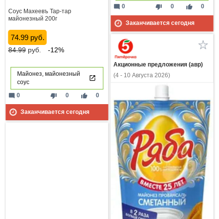
mode_comment
thumb_down
thumb_up
0
0
0
Соус Махеевъ Тар-тар
майонезный 200г
Заканчивается сегодня
74.99 руб.
84.99
руб.
-12%
Акционные предложения (авр)
Майонез, майонезный
(4 - 10 Августа 2026)
соус
mode_comment
thumb_down
thumb_up
0
0
0
Заканчивается сегодня