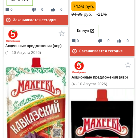
74.99 руб.
mode_comment
thumb_down
thumb_up
0
0
0
94.99
руб.
-21%
Заканчивается сегодня
Кетчуп
mode_comment
thumb_down
thumb_up
0
0
0
Акционные предложения (авр)
Заканчивается сегодня
(4 - 10 Августа 2026)
Акционные предложения (авр)
(4 - 10 Августа 2026)