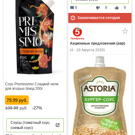
mode_comment
thumb_down
thumb_up
0
0
0
Заканчивается сегодня
Акционные предложения (авр)
(4 - 10 Августа 2026)
Соус Premissimo Сладкий чили
для вторых блюд 200г
79.99 руб.
109.99
руб.
-27%
Соусы (томатный соус,
соевый соус)