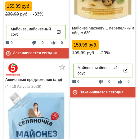
159.99 руб.
239.99
руб.
-33%
Майонез Махеевъ С перепелиным
Майонез, майонезный
яйцом 630г
соус
mode_comment
thumb_down
thumb_up
0
0
0
159.99 руб.
199.99
руб.
-20%
Заканчивается сегодня
Майонез, майонезный
соус
Акционные предложения (авр)
mode_comment
thumb_down
thumb_up
0
0
0
(4 - 10 Августа 2026)
Заканчивается сегодня