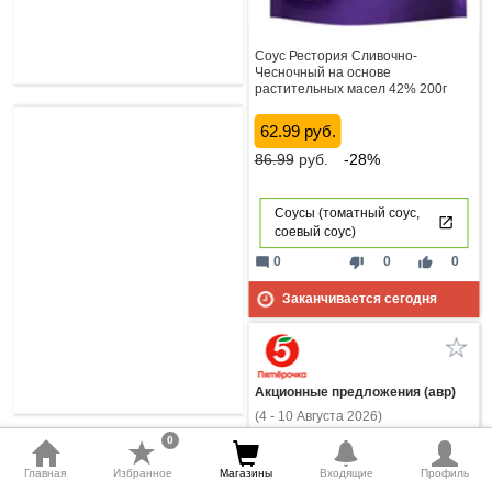
Соус Рестория Сливочно-
Чесночный на основе
растительных масел 42% 200г
62.99 руб.
86.99
руб.
-28%
Соусы (томатный соус,
соевый соус)
mode_comment
thumb_down
thumb_up
0
0
0
Заканчивается сегодня
Акционные предложения (авр)
(4 - 10 Августа 2026)
0
Главная
Избранное
Магазины
Входящие
Профиль