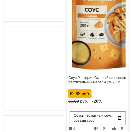
Соус Рестория Сырный на основе
растительных масел 42% 200г
62.99 руб.
86.99
руб.
-28%
Соусы (томатный соус,
соевый соус)
mode_comment
thumb_down
thumb_up
0
0
0