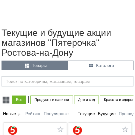
Текущие и будущие акции
магазинов "Пятерочка"
Ростова-на-Дону


Товары
Каталоги
|
Все
Продукты и напитки
Дом и сад
Красота и здоров
sort
Новые
Рейтинг
Популярные
Текущие
Будущие
Прошед