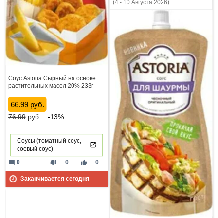
(4 - 10 Августа 2026)
Соус Astoria Сырный на основе
растительных масел 20% 233г
66.99 руб.
76.99
руб.
-13%
Соусы (томатный соус,
соевый соус)
mode_comment
thumb_down
thumb_up
0
0
0
Заканчивается сегодня