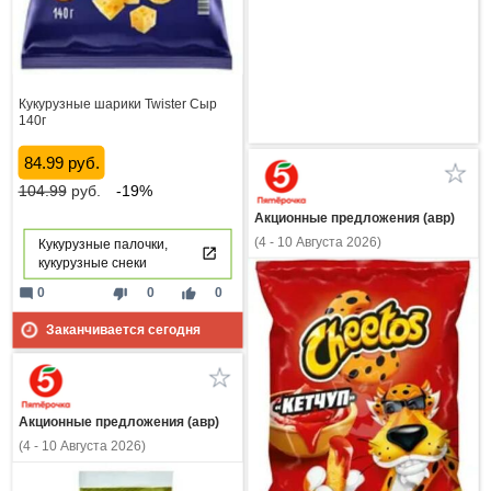
Кукурузные шарики Twister Сыр
140г
84.99 руб.
104.99
руб.
-19%
Акционные предложения (авр)
(4 - 10 Августа 2026)
Кукурузные палочки,
кукурузные снеки
mode_comment
thumb_down
thumb_up
0
0
0
Заканчивается сегодня
Акционные предложения (авр)
(4 - 10 Августа 2026)