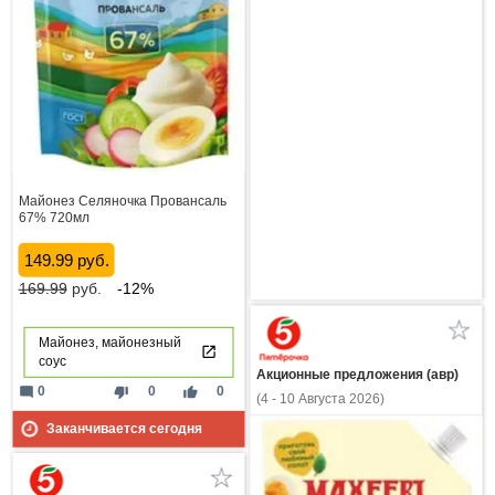
Майонез Селяночка Провансаль
67% 720мл
149.99 руб.
169.99
руб.
-12%
Майонез, майонезный
соус
Акционные предложения (авр)
mode_comment
thumb_down
thumb_up
0
0
0
(4 - 10 Августа 2026)
Заканчивается сегодня