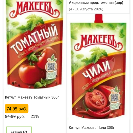
Акционные предложения (авр)
(4 - 10 Августа 2026)
Кетчуп Махеевъ Томатный 300г
74.99 руб.
94.99
руб.
-21%
Кетчуп Махеевъ Чили 300г
Кетчуп