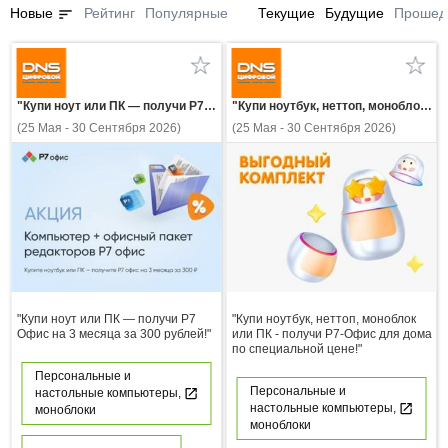
sort
Новые
Рейтинг
Популярные
Текущие
Будущие
Прошед
"Купи ноут или ПК — получи Р7 Офис на 3 месяца за 300 рублей!"
"Купи ноутбук, неттоп, моноблок или ПК - получи Р7-Офис для дома по специальной цене!"
(25 Мая - 30 Сентября 2026)
(25 Мая - 30 Сентября 2026)
"Купи ноут или ПК — получи Р7
"Купи ноутбук, неттоп, моноблок
Офис на 3 месяца за 300 рублей!"
или ПК - получи Р7-Офис для дома
по специальной цене!"
Персональные и
Персональные и
настольные компьютеры,
настольные компьютеры,
моноблоки
моноблоки