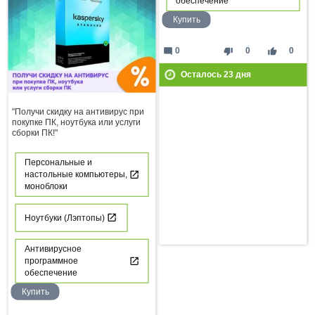
обеспечение
Купить
mode_comment
thumb_down
thumb_up
0
0
0
Осталось
23
дня
"Получи скидку на антивирус при
покупке ПК, ноутбука или услуги
сборки ПК!"
Персональные и
настольные компьютеры,
моноблоки
Ноутбуки (Лэптопы)
Антивирусное
программное
обеспечение
Купить