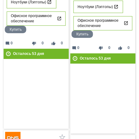
Ноутбуки (Лэптопы)
Ноутбуки (Лэптопы)
Офисное программное
Офисное программное
обеспечение
обеспечение
Купить
Купить
mode_comment
thumb_down
thumb_up
0
0
0
mode_comment
thumb_down
thumb_up
0
0
0
Осталось
53
дня
Осталось
53
дня