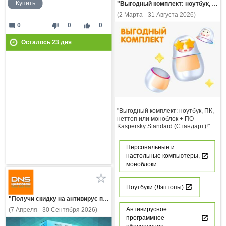
Купить
"Выгодный комплект: ноутбук, ПК, неттоп или моноблок + ПО Kaspersky Standard (Стандарт)!"
(2 Марта - 31 Августа 2026)
mode_comment
thumb_down
thumb_up
0
0
0
Осталось
23
дня
"Выгодный комплект: ноутбук, ПК,
неттоп или моноблок + ПО
Kaspersky Standard (Стандарт)!"
Персональные и
настольные компьютеры,
моноблоки
Ноутбуки (Лэптопы)
"Получи скидку на антивирус при покупке ПК, ноутбука или услуги сборки ПК!"
Антивирусное
(7 Апреля - 30 Сентября 2026)
программное