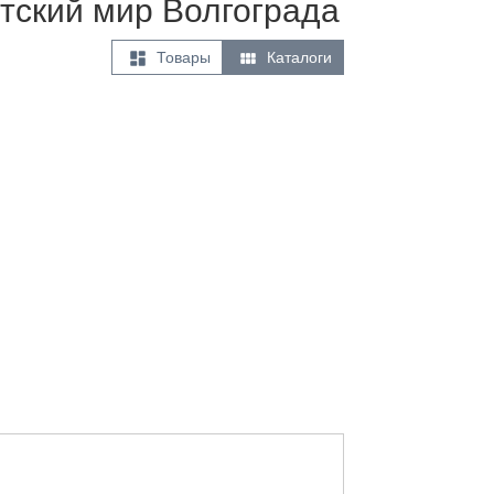
тский мир Волгограда


Товары
Каталоги