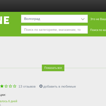
Волгоград
Это не Ваш
Поиск по к
Показать все
13
отзывов
добавить в любимые
ции:
алось
6
дней
6