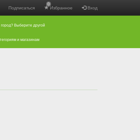
0
Подписаться
Избранное
Вход
 город? Выберите другой
атегориям и магазинам