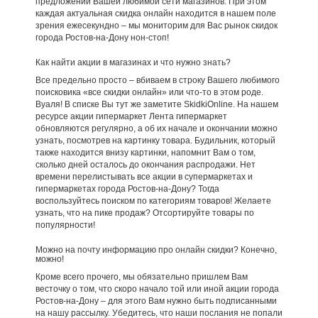
предложений Вашей любимой сети магазинов. При этом
каждая актуальная скидка онлайн находится в нашем поле
зрения ежесекундно – мы мониторим для Вас рынок скидок
города Ростов-на-Дону нон-стоп!
Как найти акции в магазинах и что нужно знать?
Все предельно просто – вбиваем в строку Вашего любимого
поисковика «все скидки онлайн» или что-то в этом роде.
Вуаля! В списке Вы тут же заметите SkidkiOnline. На нашем
ресурсе акции гипермаркет Лента гипермаркет
обновляются регулярно, а об их начале и окончании можно
узнать, посмотрев на картинку товара. Будильник, который
также находится внизу картинки, напомнит Вам о том,
сколько дней осталось до окончания распродажи. Нет
времени перелистывать все акции в супермаркетах и
гипермаркетах города Ростов-на-Дону? Тогда
воспользуйтесь поиском по категориям товаров! Желаете
узнать, что на пике продаж? Отсортируйте товары по
популярности!
Можно на почту информацию про онлайн скидки? Конечно,
можно!
Кроме всего прочего, мы обязательно пришлем Вам
весточку о том, что скоро начало той или иной акции города
Ростов-на-Дону – для этого Вам нужно быть подписанными
на нашу рассылку. Убедитесь, что наши послания не попали