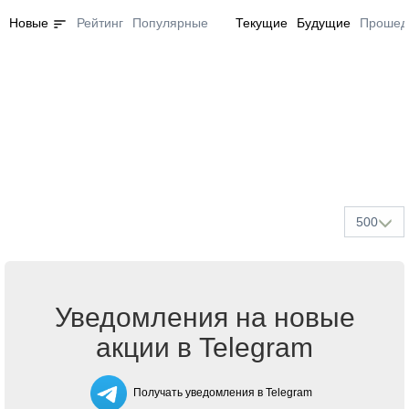
sort
Новые
Рейтинг
Популярные
Текущие
Будущие
Прошед
500
Уведомления на новые
акции в Telegram
Получать уведомления в Telegram