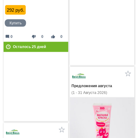
292 руб.
Купить
mode_comment
thumb_down
thumb_up
0
0
0
Осталось
25
дней
Предложения августа
(1 - 31 Августа 2026)