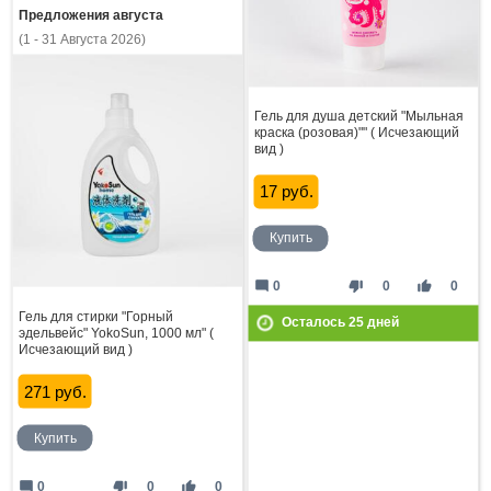
Предложения августа
(1 - 31 Августа 2026)
Гель для душа детский "Мыльная
краска (розовая)"" ( Исчезающий
вид )
17 руб.
Купить
mode_comment
thumb_down
thumb_up
0
0
0
Гель для стирки "Горный
Осталось
25
дней
эдельвейс" YokoSun, 1000 мл" (
Исчезающий вид )
271 руб.
Купить
mode_comment
thumb_down
thumb_up
0
0
0