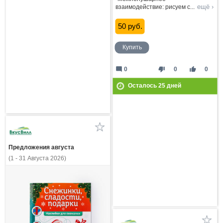
ещё ›
взаимодействие: рисуем с
...
50 руб.
Купить
mode_comment
thumb_down
thumb_up
0
0
0
Осталось
25
дней
Предложения августа
(1 - 31 Августа 2026)