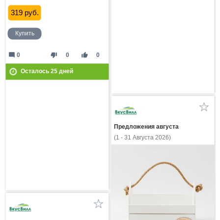
319 руб.
Купить
mode_comment
thumb_down
thumb_up
0
0
0
Осталось
25
дней
Предложения августа
(1 - 31 Августа 2026)