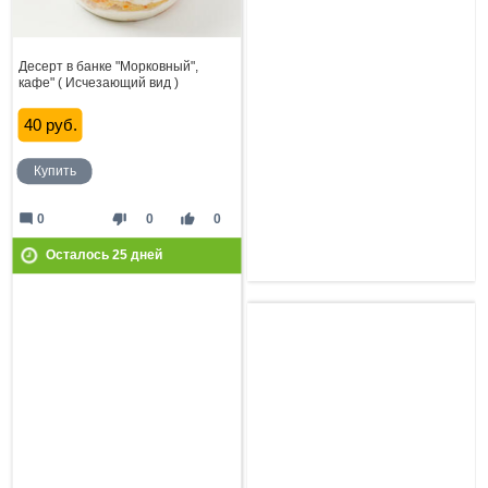
Десерт в банке "Морковный",
кафе" ( Исчезающий вид )
40 руб.
Купить
mode_comment
thumb_down
thumb_up
0
0
0
Осталось
25
дней