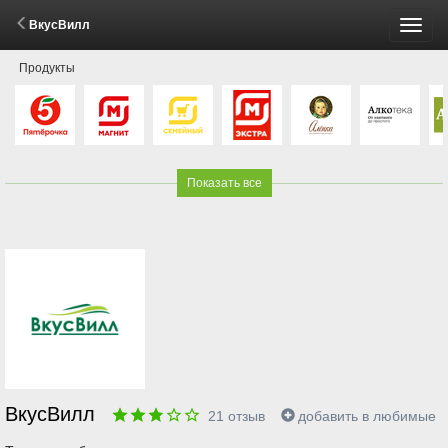
ВкусВилл
Пере
Продукты
меню
Показать все
ВкусВилл
21
отзыв
добавить в любимые