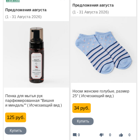
Предложения августа
Предложения августа
(1 - 31 Августа 2026)
(1 - 31 Августа 2026)
Носки женские голубые, размер
Пенка для мытья рук
25" ( Исчезающий вид )
парфюмированная "Вишня
и миндаль"" ( Исчезающий вид )
34 руб.
125 руб.
Купить
Купить
mode_comment
thumb_down
thumb_up
0
0
0