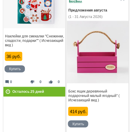
Предложения августа
(1 - 31 Августа 2026)
Наклейки для смекалки "Снежинки,
сладости, подарки"" ( Исчезающий
вид )
36 руб.
Купить
mode_comment
thumb_down
thumb_up
0
0
0
Бокс ящик деревянный
Осталось
25
дней
подарочный малый ягодный" (
Исчезающий вид )
414 руб.
Купить