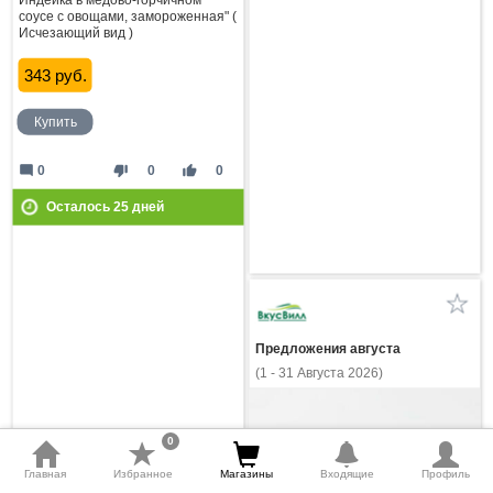
соусе с овощами, замороженная" (
Исчезающий вид )
343 руб.
Купить
mode_comment
thumb_down
thumb_up
0
0
0
Осталось
25
дней
Предложения августа
(1 - 31 Августа 2026)
0
Главная
Избранное
Магазины
Входящие
Профиль