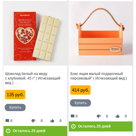
Шоколад белый на меду
Бокс ящик малый подарочный
с клубникой, 45 г" ( Исчезающий
персиковый" ( Исчезающий вид )
вид )
414 руб.
135 руб.
Купить
Купить
mode_comment
thumb_down
thumb_up
0
0
0
mode_comment
thumb_down
thumb_up
0
0
0
Осталось
25
дней
Осталось
25
дней