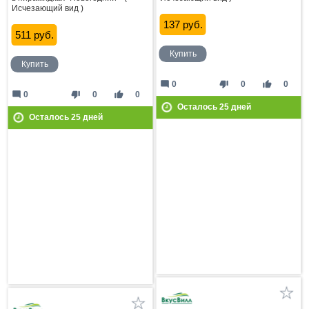
Исчезающий вид )
137 руб.
511 руб.
Купить
Купить
mode_comment
thumb_down
thumb_up
0
0
0
mode_comment
thumb_down
thumb_up
0
0
0
Осталось
25
дней
Осталось
25
дней