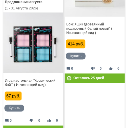
Предложения августа
(1 - 31 Августа 2026)
Бокс ящик деревянный
подарочный белый новый" (
Исчезающий вид )
414 руб.
Купить
mode_comment
thumb_down
thumb_up
0
0
0
Осталось
25
дней
Игра настольная "Космический
бой"" ( Исчезающий вид )
67 руб.
Купить
mode_comment
thumb_down
thumb_up
0
0
0