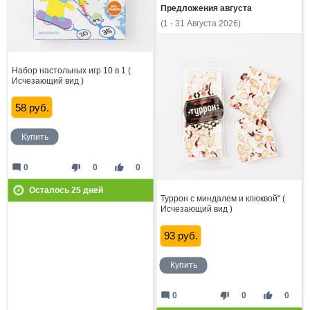
Предложения августа
(1 - 31 Августа 2026)
Набор настольных игр 10 в 1 (
Исчезающий вид )
58 руб.
Купить
mode_comment
thumb_down
thumb_up
0
0
0
Осталось
25
дней
Туррон с миндалем и клюквой" (
Исчезающий вид )
93 руб.
Купить
mode_comment
thumb_down
thumb_up
0
0
0