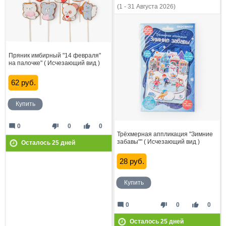
(1 - 31 Августа 2026)
Пряник имбирный "14 февраля"
на палочке" ( Исчезающий вид )
62 руб.
Купить
mode_comment
thumb_down
thumb_up
0
0
0
Трёхмерная аппликация "Зимние
забавы"" ( Исчезающий вид )
Осталось
25
дней
28 руб.
Купить
mode_comment
thumb_down
thumb_up
0
0
0
Осталось
25
дней