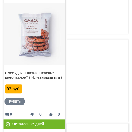
Смесь для выпечки "Печенье
шоколадное"" ( Исчезающий вид )
93 руб.
Купить
mode_comment
thumb_down
thumb_up
0
0
0
Осталось
25
дней