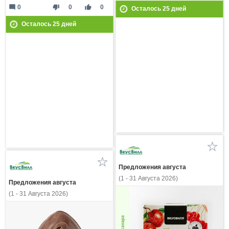
mode_comment
thumb_down
thumb_up
0
0
0
Осталось
25
дней
Осталось
25
дней
Предложения августа
(1 - 31 Августа 2026)
Предложения августа
(1 - 31 Августа 2026)