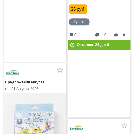
36 руб.
Купить
mode_comment
thumb_down
thumb_up
0
0
0
Осталось
25
дней
Предложения августа
(1 - 31 Августа 2026)