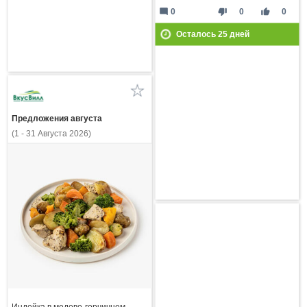
mode_comment
thumb_down
thumb_up
0
0
0
Осталось
25
дней
Предложения августа
(1 - 31 Августа 2026)
Индейка в медово-горчичном