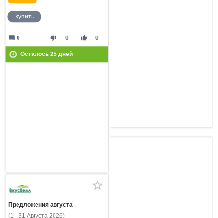
Купить
mode_comment
thumb_down
thumb_up
0
0
0
Осталось
25
дней
Предложения августа
(1 - 31 Августа 2026)