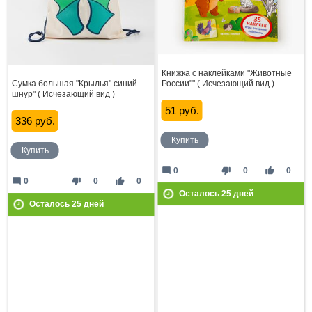
Книжка с наклейками "Животные
Сумка большая "Крылья" синий
России"" ( Исчезающий вид )
шнур" ( Исчезающий вид )
51 руб.
336 руб.
Купить
Купить
mode_comment
thumb_down
thumb_up
0
0
0
mode_comment
thumb_down
thumb_up
0
0
0
Осталось
25
дней
Осталось
25
дней