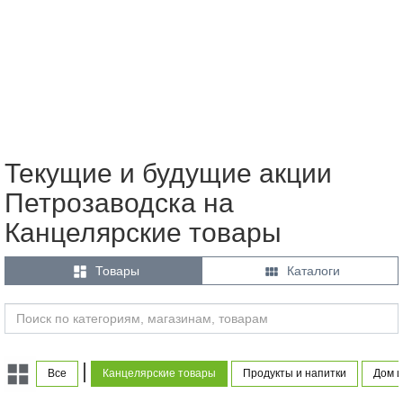
Текущие и будущие акции
Петрозаводска на
Канцелярские товары


Товары
Каталоги
|
Все
Канцелярские товары
Продукты и напитки
Дом и