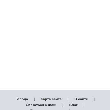
Города
|
Карта сайта
|
О сайте
|
Связаться с нами
|
Блог
|